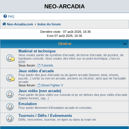
NEO-ARCADIA
FAQ
Neo-Arcadia.com
Index du forum
Dernière visite : 07 août 2026, 16:36
Il est 07 août 2026, 16:36
Général
Matériel et technique
Vous voulez parler de système d'arcade, de borne d'arcade, de joystick, de
hardware console. Vous voulez des infos sur un point technique, c'est ici.
8292
Sous-forum :
Tutoriels
Jeux vidéo d'arcade
Pour parler des jeux d'arcade ou du genre arcade (baston, beat, shoots,
puzzle...) sortis ou non en arcade, anciens ou récents, ainsi que de l'actualité
arcade.
Sous-forum :
Street Fighter V
Jeux vidéo (non arcade)
Pour parler de jeux vidéo sur console et pc en dehors des jeux vidéo d'arcade
(plates-formes, rpg...)
Emulation
Pour parler librement d'émulation arcade et consoles.
Tournois / Défis / Evènements
Défis, rencontres, tournois, en ligne ou dans la vraie vie.