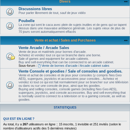
Divers
Discussions libres
Pour parler librement de tout, sauf de jeux vidéo
Poubelle
La zone qui sent le caca avec plein de sujets inutiles et de gens qui se tapent
dessus dans une mauvaise ambiance générale. Les sujets vieux de plus de
70 jours seront automatiquement effacés
Vente et achat / Sales and Purchases
Vente Arcade / Arcade Sales
Vente de jeux et matériels pour bornes d'arcade.
Achetez et vendez tout ce qui se branche dans une borne.
Sale of games and equipment for arcade cabinets.
Buy and sell everything that can be connected to an arcade cabinet.
Sous-forum :
Vente de bornes d'arcade / Arcade cabinet sales
Vente Console et goodies / Sale of consoles and goodies.
Vente et achat de consoles et de jeux pour consoles (y compris Neo.Geo
AES), superguns, joysticks et accessoires pour consoles... Achetez et
vendez ici tout ce qui est fait normalement pour se brancher sur une télévision
ou dans ou sur une console de jeux, ainsi que les goodies.
Buying and selling consoles, console games (including Neo Geo AES),
superguns, joysticks, and console accessories. Buy and sell everything that
is normally used to connect to a television or to a gaming console, as well as
goodies.
STATISTIQUES
QUI EST EN LIGNE ?
Au total, il y a
267
utilisateurs en ligne :: 15 inscrits, 1 invisible et 251 invités (selon le
nombre d’utilisateurs actifs des 5 dernières minutes)