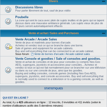
Divers
Discussions libres
Pour parler librement de tout, sauf de jeux vidéo
Poubelle
La zone qui sent le caca avec plein de sujets inutiles et de gens qui se tapent
dessus dans une mauvaise ambiance générale. Les sujets vieux de plus de
70 jours seront automatiquement effacés
Vente et achat / Sales and Purchases
Vente Arcade / Arcade Sales
Vente de jeux et matériels pour bornes d'arcade.
Achetez et vendez tout ce qui se branche dans une borne.
Sale of games and equipment for arcade cabinets.
Buy and sell everything that can be connected to an arcade cabinet.
Sous-forum :
Vente de bornes d'arcade / Arcade cabinet sales
Vente Console et goodies / Sale of consoles and goodies.
Vente et achat de consoles et de jeux pour consoles (y compris Neo.Geo
AES), superguns, joysticks et accessoires pour consoles... Achetez et
vendez ici tout ce qui est fait normalement pour se brancher sur une télévision
ou dans ou sur une console de jeux, ainsi que les goodies.
Buying and selling consoles, console games (including Neo Geo AES),
superguns, joysticks, and console accessories. Buy and sell everything that
is normally used to connect to a television or to a gaming console, as well as
goodies.
STATISTIQUES
QUI EST EN LIGNE ?
Au total, il y a
423
utilisateurs en ligne :: 12 inscrits, 0 invisibles et 411 invités (selon le
nombre d’utilisateurs actifs des 5 dernières minutes)