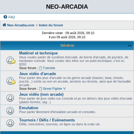
NEO-ARCADIA
FAQ
Neo-Arcadia.com
Index du forum
Dernière visite : 09 août 2026, 09:10
Il est 09 août 2026, 09:10
Général
Matériel et technique
Vous voulez parler de système d'arcade, de borne d'arcade, de joystick, de
hardware console. Vous voulez des infos sur un point technique, c'est ici.
8292
Sous-forum :
Tutoriels
Jeux vidéo d'arcade
Pour parler des jeux d'arcade ou du genre arcade (baston, beat, shoots,
puzzle...) sortis ou non en arcade, anciens ou récents, ainsi que de l'actualité
arcade.
Sous-forum :
Street Fighter V
Jeux vidéo (non arcade)
Pour parler de jeux vidéo sur console et pc en dehors des jeux vidéo d'arcade
(plates-formes, rpg...)
Emulation
Pour parler librement d'émulation arcade et consoles.
Tournois / Défis / Evènements
Défis, rencontres, tournois, en ligne ou dans la vraie vie.