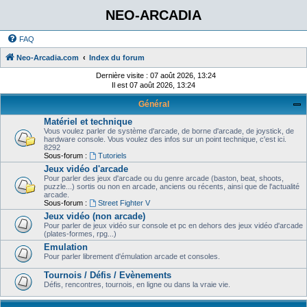
NEO-ARCADIA
FAQ
Neo-Arcadia.com
Index du forum
Dernière visite : 07 août 2026, 13:24
Il est 07 août 2026, 13:24
Général
Matériel et technique
Vous voulez parler de système d'arcade, de borne d'arcade, de joystick, de
hardware console. Vous voulez des infos sur un point technique, c'est ici.
8292
Sous-forum :
Tutoriels
Jeux vidéo d'arcade
Pour parler des jeux d'arcade ou du genre arcade (baston, beat, shoots,
puzzle...) sortis ou non en arcade, anciens ou récents, ainsi que de l'actualité
arcade.
Sous-forum :
Street Fighter V
Jeux vidéo (non arcade)
Pour parler de jeux vidéo sur console et pc en dehors des jeux vidéo d'arcade
(plates-formes, rpg...)
Emulation
Pour parler librement d'émulation arcade et consoles.
Tournois / Défis / Evènements
Défis, rencontres, tournois, en ligne ou dans la vraie vie.