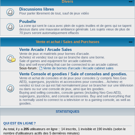
Divers
Discussions libres
Pour parler librement de tout, sauf de jeux vidéo
Poubelle
La zone qui sent le caca avec plein de sujets inutiles et de gens qui se tapent
dessus dans une mauvaise ambiance générale. Les sujets vieux de plus de
70 jours seront automatiquement effacés
Vente et achat / Sales and Purchases
Vente Arcade / Arcade Sales
Vente de jeux et matériels pour bornes d'arcade.
Achetez et vendez tout ce qui se branche dans une borne.
Sale of games and equipment for arcade cabinets.
Buy and sell everything that can be connected to an arcade cabinet.
Sous-forum :
Vente de bornes d'arcade / Arcade cabinet sales
Vente Console et goodies / Sale of consoles and goodies.
Vente et achat de consoles et de jeux pour consoles (y compris Neo.Geo
AES), superguns, joysticks et accessoires pour consoles... Achetez et
vendez ici tout ce qui est fait normalement pour se brancher sur une télévision
ou dans ou sur une console de jeux, ainsi que les goodies.
Buying and selling consoles, console games (including Neo Geo AES),
superguns, joysticks, and console accessories. Buy and sell everything that
is normally used to connect to a television or to a gaming console, as well as
goodies.
STATISTIQUES
QUI EST EN LIGNE ?
Au total, il y a
205
utilisateurs en ligne :: 14 inscrits, 1 invisible et 190 invités (selon le
nombre d’utilisateurs actifs des 5 dernières minutes)