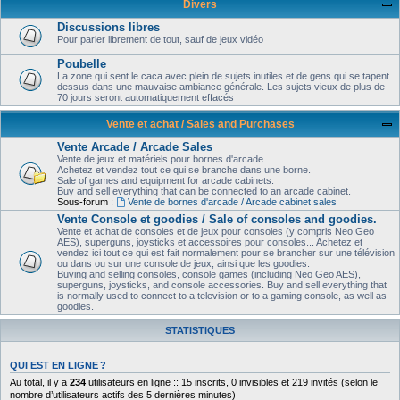
Divers
Discussions libres
Pour parler librement de tout, sauf de jeux vidéo
Poubelle
La zone qui sent le caca avec plein de sujets inutiles et de gens qui se tapent
dessus dans une mauvaise ambiance générale. Les sujets vieux de plus de
70 jours seront automatiquement effacés
Vente et achat / Sales and Purchases
Vente Arcade / Arcade Sales
Vente de jeux et matériels pour bornes d'arcade.
Achetez et vendez tout ce qui se branche dans une borne.
Sale of games and equipment for arcade cabinets.
Buy and sell everything that can be connected to an arcade cabinet.
Sous-forum :
Vente de bornes d'arcade / Arcade cabinet sales
Vente Console et goodies / Sale of consoles and goodies.
Vente et achat de consoles et de jeux pour consoles (y compris Neo.Geo
AES), superguns, joysticks et accessoires pour consoles... Achetez et
vendez ici tout ce qui est fait normalement pour se brancher sur une télévision
ou dans ou sur une console de jeux, ainsi que les goodies.
Buying and selling consoles, console games (including Neo Geo AES),
superguns, joysticks, and console accessories. Buy and sell everything that
is normally used to connect to a television or to a gaming console, as well as
goodies.
STATISTIQUES
QUI EST EN LIGNE ?
Au total, il y a
234
utilisateurs en ligne :: 15 inscrits, 0 invisibles et 219 invités (selon le
nombre d’utilisateurs actifs des 5 dernières minutes)