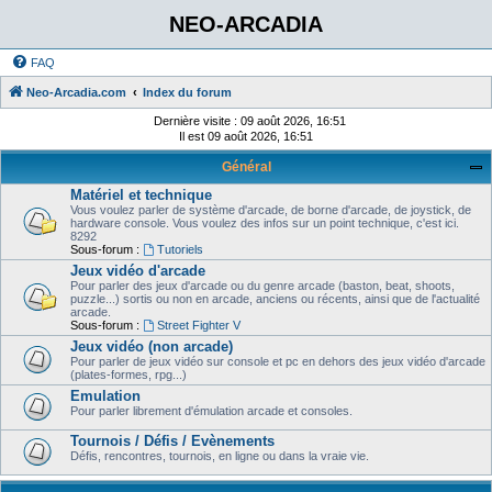
NEO-ARCADIA
FAQ
Neo-Arcadia.com
Index du forum
Dernière visite : 09 août 2026, 16:51
Il est 09 août 2026, 16:51
Général
Matériel et technique
Vous voulez parler de système d'arcade, de borne d'arcade, de joystick, de
hardware console. Vous voulez des infos sur un point technique, c'est ici.
8292
Sous-forum :
Tutoriels
Jeux vidéo d'arcade
Pour parler des jeux d'arcade ou du genre arcade (baston, beat, shoots,
puzzle...) sortis ou non en arcade, anciens ou récents, ainsi que de l'actualité
arcade.
Sous-forum :
Street Fighter V
Jeux vidéo (non arcade)
Pour parler de jeux vidéo sur console et pc en dehors des jeux vidéo d'arcade
(plates-formes, rpg...)
Emulation
Pour parler librement d'émulation arcade et consoles.
Tournois / Défis / Evènements
Défis, rencontres, tournois, en ligne ou dans la vraie vie.