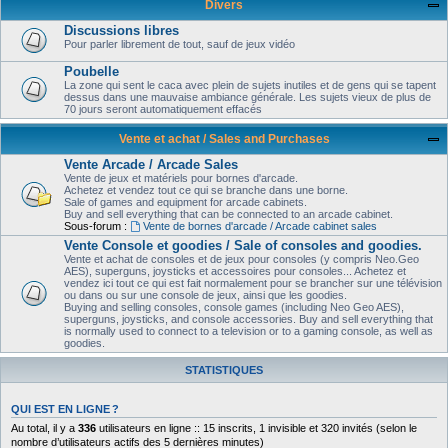
Divers
Discussions libres
Pour parler librement de tout, sauf de jeux vidéo
Poubelle
La zone qui sent le caca avec plein de sujets inutiles et de gens qui se tapent
dessus dans une mauvaise ambiance générale. Les sujets vieux de plus de
70 jours seront automatiquement effacés
Vente et achat / Sales and Purchases
Vente Arcade / Arcade Sales
Vente de jeux et matériels pour bornes d'arcade.
Achetez et vendez tout ce qui se branche dans une borne.
Sale of games and equipment for arcade cabinets.
Buy and sell everything that can be connected to an arcade cabinet.
Sous-forum :
Vente de bornes d'arcade / Arcade cabinet sales
Vente Console et goodies / Sale of consoles and goodies.
Vente et achat de consoles et de jeux pour consoles (y compris Neo.Geo
AES), superguns, joysticks et accessoires pour consoles... Achetez et
vendez ici tout ce qui est fait normalement pour se brancher sur une télévision
ou dans ou sur une console de jeux, ainsi que les goodies.
Buying and selling consoles, console games (including Neo Geo AES),
superguns, joysticks, and console accessories. Buy and sell everything that
is normally used to connect to a television or to a gaming console, as well as
goodies.
STATISTIQUES
QUI EST EN LIGNE ?
Au total, il y a
336
utilisateurs en ligne :: 15 inscrits, 1 invisible et 320 invités (selon le
nombre d’utilisateurs actifs des 5 dernières minutes)