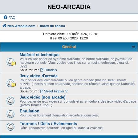
NEO-ARCADIA
FAQ
Neo-Arcadia.com
Index du forum
Dernière visite : 09 août 2026, 12:20
Il est 09 août 2026, 12:20
Général
Matériel et technique
Vous voulez parler de système d'arcade, de borne d'arcade, de joystick, de
hardware console. Vous voulez des infos sur un point technique, c'est ici.
8292
Sous-forum :
Tutoriels
Jeux vidéo d'arcade
Pour parler des jeux d'arcade ou du genre arcade (baston, beat, shoots,
puzzle...) sortis ou non en arcade, anciens ou récents, ainsi que de l'actualité
arcade.
Sous-forum :
Street Fighter V
Jeux vidéo (non arcade)
Pour parler de jeux vidéo sur console et pc en dehors des jeux vidéo d'arcade
(plates-formes, rpg...)
Emulation
Pour parler librement d'émulation arcade et consoles.
Tournois / Défis / Evènements
Défis, rencontres, tournois, en ligne ou dans la vraie vie.