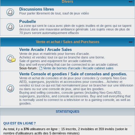
Divers
Discussions libres
Pour parler librement de tout, sauf de jeux vidéo
Poubelle
La zone qui sent le caca avec plein de sujets inutiles et de gens qui se tapent
dessus dans une mauvaise ambiance générale. Les sujets vieux de plus de
70 jours seront automatiquement effacés
Vente et achat / Sales and Purchases
Vente Arcade / Arcade Sales
Vente de jeux et matériels pour bornes d'arcade.
Achetez et vendez tout ce qui se branche dans une borne.
Sale of games and equipment for arcade cabinets.
Buy and sell everything that can be connected to an arcade cabinet.
Sous-forum :
Vente de bornes d'arcade / Arcade cabinet sales
Vente Console et goodies / Sale of consoles and goodies.
Vente et achat de consoles et de jeux pour consoles (y compris Neo.Geo
AES), superguns, joysticks et accessoires pour consoles... Achetez et
vendez ici tout ce qui est fait normalement pour se brancher sur une télévision
ou dans ou sur une console de jeux, ainsi que les goodies.
Buying and selling consoles, console games (including Neo Geo AES),
superguns, joysticks, and console accessories. Buy and sell everything that
is normally used to connect to a television or to a gaming console, as well as
goodies.
STATISTIQUES
QUI EST EN LIGNE ?
Au total, il y a
376
utilisateurs en ligne :: 15 inscrits, 2 invisibles et 359 invités (selon le
nombre d’utilisateurs actifs des 5 dernières minutes)