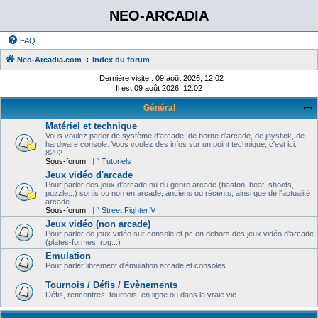
NEO-ARCADIA
FAQ
Neo-Arcadia.com
Index du forum
Dernière visite : 09 août 2026, 12:02
Il est 09 août 2026, 12:02
Général
Matériel et technique
Vous voulez parler de système d'arcade, de borne d'arcade, de joystick, de
hardware console. Vous voulez des infos sur un point technique, c'est ici.
8292
Sous-forum :
Tutoriels
Jeux vidéo d'arcade
Pour parler des jeux d'arcade ou du genre arcade (baston, beat, shoots,
puzzle...) sortis ou non en arcade, anciens ou récents, ainsi que de l'actualité
arcade.
Sous-forum :
Street Fighter V
Jeux vidéo (non arcade)
Pour parler de jeux vidéo sur console et pc en dehors des jeux vidéo d'arcade
(plates-formes, rpg...)
Emulation
Pour parler librement d'émulation arcade et consoles.
Tournois / Défis / Evènements
Défis, rencontres, tournois, en ligne ou dans la vraie vie.