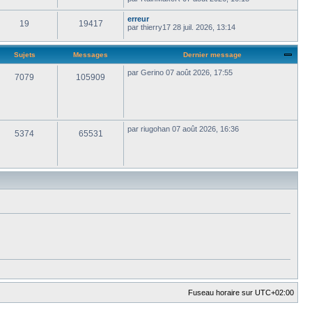
erreur
19
19417
par
thierry17
28 juil. 2026, 13:14
Sujets
Messages
Dernier message
par
Gerino
07 août 2026, 17:55
7079
105909
par
riugohan
07 août 2026, 16:36
5374
65531
Fuseau horaire sur
UTC+02:00