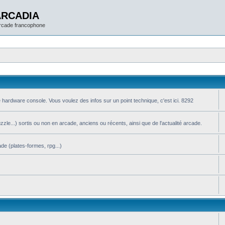
ARCADIA
arcade francophone
 hardware console. Vous voulez des infos sur un point technique, c'est ici. 8292
le...) sortis ou non en arcade, anciens ou récents, ainsi que de l'actualité arcade.
de (plates-formes, rpg...)