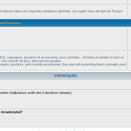
apent dessus dans une mauvaise ambiance générale. Les sujets vieux de plus de 70 jours
 and Purchases
S), superguns, joysticks et accessoires pour consoles... Achetez et vendez ici tout ce
 une console de jeux, ainsi que les goodies.
guns, joysticks, and console accessories. Buy and sell everything that is normally used
STATISTIQUES
e nombre d’utilisateurs actifs des 5 dernières minutes)
t
Arcadestyle27