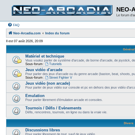
NEO-
Le forum d'
FAQ
Neo-Arcadia.com
Index du forum
Il est 07 août 2026, 20:09
Général
Matériel et technique
Vous voulez parler de système d'arcade, de borne d'arcade, de joystick, de
Sous-forum :
Tutoriels
Jeux vidéo d'arcade
Pour parler des jeux d'arcade ou du genre arcade (baston, beat, shoots, puzz
Sous-forum :
Street Fighter V
Jeux vidéo (non arcade)
Pour parler de jeux vidéo sur console et pc en dehors des jeux vidéo d'arca
Emulation
Pour parler librement d'émulation arcade et consoles.
Tournois / Défis / Evènements
Défis, rencontres, tournois, en ligne ou dans la vraie vie.
Divers
Discussions libres
Pour parler librement de tout, sauf de jeux vidéo