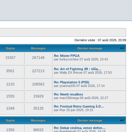
Dernière visite : 07 août 2026, 20:09
Sujets
Messages
Dernier message
Re: Mister FPGA
15357
267148
par
funkycochise
07 août 2026, 10:43
Re: Art of Fighting 3R : rééq…
3501
227213
par
Wally EX Revue
07 août 2026, 17:53
Re: Playstation 5 (PS5)
1210
106562
par
yoanna330
07 août 2026, 17:14
Re: Newb recalbox
1555
15929
par
max330mega
06 août 2026, 22:27
Re: Festival Retro Gaming à D…
1349
35135
par
Rax
25 juin 2026, 19:15
Sujets
Messages
Dernier message
Re: Debat cinéma, venez defon…
1350
96032
par
RainMakeR
07 août 2026, 16:18