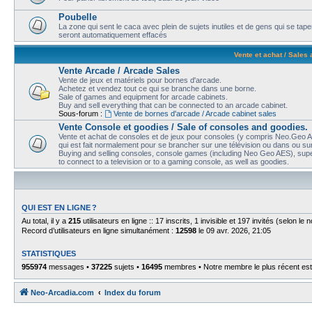
Poubelle
La zone qui sent le caca avec plein de sujets inutiles et de gens qui se t
seront automatiquement effacés
Vente et achat / Sales
Vente Arcade / Arcade Sales
Vente de jeux et matériels pour bornes d'arcade.
Achetez et vendez tout ce qui se branche dans une borne.
Sale of games and equipment for arcade cabinets.
Buy and sell everything that can be connected to an arcade cabinet.
Sous-forum :
Vente de bornes d'arcade / Arcade cabinet sales
Vente Console et goodies / Sale of consoles and goodies.
Vente et achat de consoles et de jeux pour consoles (y compris Neo.Geo AE
qui est fait normalement pour se brancher sur une télévision ou dans ou sur
Buying and selling consoles, console games (including Neo Geo AES), super
to connect to a television or to a gaming console, as well as goodies.
QUI EST EN LIGNE ?
Au total, il y a
215
utilisateurs en ligne :: 17 inscrits, 1 invisible et 197 invités (selon l
Record d’utilisateurs en ligne simultanément :
12598
le 09 avr. 2026, 21:05
STATISTIQUES
955974
messages •
37225
sujets •
16495
membres • Notre membre le plus récent es
Neo-Arcadia.com
Index du forum