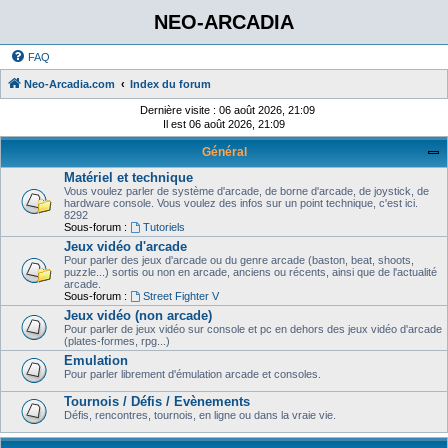
NEO-ARCADIA
FAQ
Neo-Arcadia.com
Index du forum
Dernière visite : 06 août 2026, 21:09
Il est 06 août 2026, 21:09
Général
Matériel et technique
Vous voulez parler de système d'arcade, de borne d'arcade, de joystick, de
hardware console. Vous voulez des infos sur un point technique, c'est ici.
8292
Sous-forum :
Tutoriels
Jeux vidéo d'arcade
Pour parler des jeux d'arcade ou du genre arcade (baston, beat, shoots,
puzzle...) sortis ou non en arcade, anciens ou récents, ainsi que de l'actualité
arcade.
Sous-forum :
Street Fighter V
Jeux vidéo (non arcade)
Pour parler de jeux vidéo sur console et pc en dehors des jeux vidéo d'arcade
(plates-formes, rpg...)
Emulation
Pour parler librement d'émulation arcade et consoles.
Tournois / Défis / Evènements
Défis, rencontres, tournois, en ligne ou dans la vraie vie.