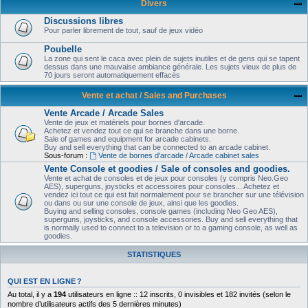
Divers
Discussions libres
Pour parler librement de tout, sauf de jeux vidéo
Poubelle
La zone qui sent le caca avec plein de sujets inutiles et de gens qui se tapent
dessus dans une mauvaise ambiance générale. Les sujets vieux de plus de
70 jours seront automatiquement effacés
Vente et achat / Sales and Purchases
Vente Arcade / Arcade Sales
Vente de jeux et matériels pour bornes d'arcade.
Achetez et vendez tout ce qui se branche dans une borne.
Sale of games and equipment for arcade cabinets.
Buy and sell everything that can be connected to an arcade cabinet.
Sous-forum :
Vente de bornes d'arcade / Arcade cabinet sales
Vente Console et goodies / Sale of consoles and goodies.
Vente et achat de consoles et de jeux pour consoles (y compris Neo.Geo
AES), superguns, joysticks et accessoires pour consoles... Achetez et
vendez ici tout ce qui est fait normalement pour se brancher sur une télévision
ou dans ou sur une console de jeux, ainsi que les goodies.
Buying and selling consoles, console games (including Neo Geo AES),
superguns, joysticks, and console accessories. Buy and sell everything that
is normally used to connect to a television or to a gaming console, as well as
goodies.
STATISTIQUES
QUI EST EN LIGNE ?
Au total, il y a
194
utilisateurs en ligne :: 12 inscrits, 0 invisibles et 182 invités (selon le
nombre d’utilisateurs actifs des 5 dernières minutes)