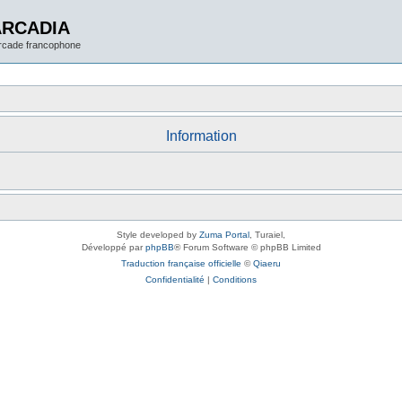
ARCADIA
arcade francophone
Information
Style developed by
Zuma Portal
, Turaiel,
Développé par
phpBB
® Forum Software © phpBB Limited
Traduction française officielle
©
Qiaeru
Confidentialité
|
Conditions