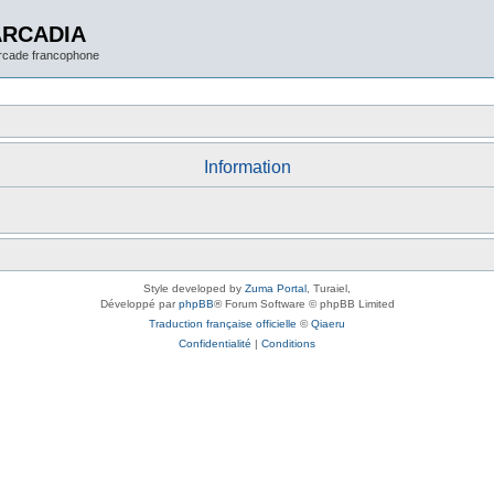
ARCADIA
arcade francophone
Information
Style developed by
Zuma Portal
, Turaiel,
Développé par
phpBB
® Forum Software © phpBB Limited
Traduction française officielle
©
Qiaeru
Confidentialité
|
Conditions