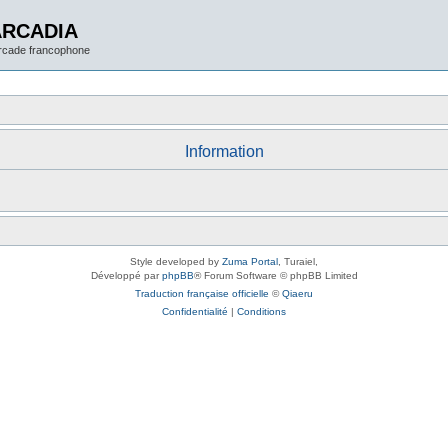
ARCADIA
arcade francophone
Information
Style developed by
Zuma Portal
, Turaiel,
Développé par
phpBB
® Forum Software © phpBB Limited
Traduction française officielle
©
Qiaeru
Confidentialité
|
Conditions