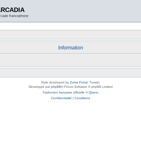
ARCADIA
arcade francophone
Information
Style developed by
Zuma Portal
, Turaiel,
Développé par
phpBB
® Forum Software © phpBB Limited
Traduction française officielle
©
Qiaeru
Confidentialité
|
Conditions