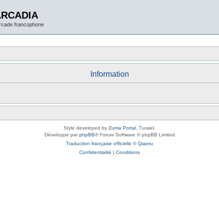
ARCADIA
arcade francophone
Information
Style developed by
Zuma Portal
, Turaiel,
Développé par
phpBB
® Forum Software © phpBB Limited
Traduction française officielle
©
Qiaeru
Confidentialité
|
Conditions