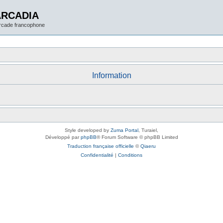
ARCADIA
arcade francophone
Information
Style developed by
Zuma Portal
, Turaiel,
Développé par
phpBB
® Forum Software © phpBB Limited
Traduction française officielle
©
Qiaeru
Confidentialité
|
Conditions