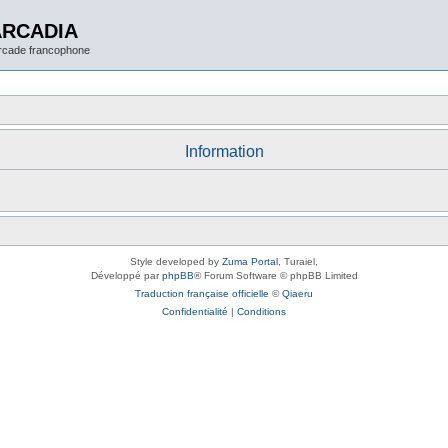
ARCADIA
arcade francophone
Information
Style developed by
Zuma Portal
, Turaiel,
Développé par
phpBB
® Forum Software © phpBB Limited
Traduction française officielle
©
Qiaeru
Confidentialité
|
Conditions