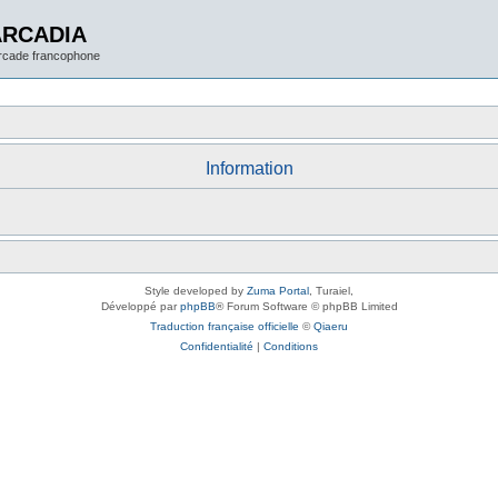
ARCADIA
arcade francophone
Information
Style developed by
Zuma Portal
, Turaiel,
Développé par
phpBB
® Forum Software © phpBB Limited
Traduction française officielle
©
Qiaeru
Confidentialité
|
Conditions