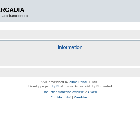
ARCADIA
arcade francophone
Information
Style developed by
Zuma Portal
, Turaiel,
Développé par
phpBB
® Forum Software © phpBB Limited
Traduction française officielle
©
Qiaeru
Confidentialité
|
Conditions