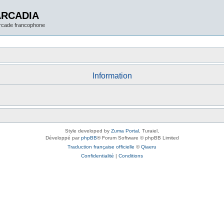
ARCADIA
arcade francophone
Information
Style developed by
Zuma Portal
, Turaiel,
Développé par
phpBB
® Forum Software © phpBB Limited
Traduction française officielle
©
Qiaeru
Confidentialité
|
Conditions