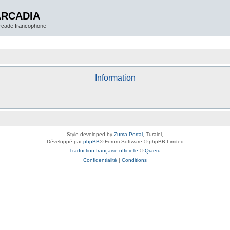
ARCADIA
arcade francophone
Information
Style developed by
Zuma Portal
, Turaiel,
Développé par
phpBB
® Forum Software © phpBB Limited
Traduction française officielle
©
Qiaeru
Confidentialité
|
Conditions