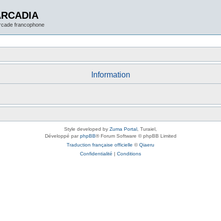
ARCADIA
arcade francophone
Information
Style developed by
Zuma Portal
, Turaiel,
Développé par
phpBB
® Forum Software © phpBB Limited
Traduction française officielle
©
Qiaeru
Confidentialité
|
Conditions