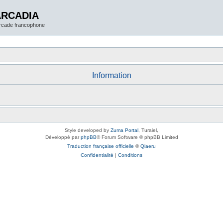
ARCADIA
arcade francophone
Information
Style developed by
Zuma Portal
, Turaiel,
Développé par
phpBB
® Forum Software © phpBB Limited
Traduction française officielle
©
Qiaeru
Confidentialité
|
Conditions