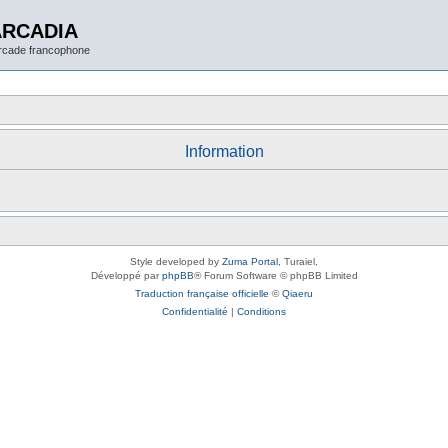
ARCADIA
arcade francophone
Information
Style developed by
Zuma Portal
, Turaiel,
Développé par
phpBB
® Forum Software © phpBB Limited
Traduction française officielle
©
Qiaeru
Confidentialité
|
Conditions