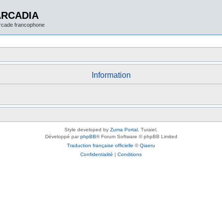
ARCADIA
arcade francophone
Information
Style developed by
Zuma Portal
, Turaiel,
Développé par
phpBB
® Forum Software © phpBB Limited
Traduction française officielle
©
Qiaeru
Confidentialité
|
Conditions