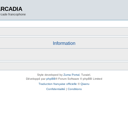
ARCADIA
arcade francophone
Information
Style developed by
Zuma Portal
, Turaiel,
Développé par
phpBB
® Forum Software © phpBB Limited
Traduction française officielle
©
Qiaeru
Confidentialité
|
Conditions