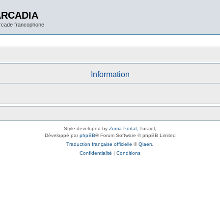
ARCADIA
arcade francophone
Information
Style developed by
Zuma Portal
, Turaiel,
Développé par
phpBB
® Forum Software © phpBB Limited
Traduction française officielle
©
Qiaeru
Confidentialité
|
Conditions