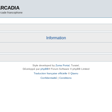
ARCADIA
arcade francophone
Information
Style developed by
Zuma Portal
, Turaiel,
Développé par
phpBB
® Forum Software © phpBB Limited
Traduction française officielle
©
Qiaeru
Confidentialité
|
Conditions