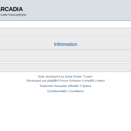
ARCADIA
arcade francophone
Information
Style developed by
Zuma Portal
, Turaiel,
Développé par
phpBB
® Forum Software © phpBB Limited
Traduction française officielle
©
Qiaeru
Confidentialité
|
Conditions