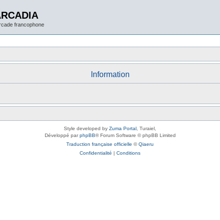
ARCADIA
arcade francophone
Information
Style developed by
Zuma Portal
, Turaiel,
Développé par
phpBB
® Forum Software © phpBB Limited
Traduction française officielle
©
Qiaeru
Confidentialité
|
Conditions