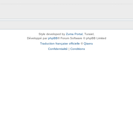
Style developed by
Zuma Portal
, Turaiel,
Développé par
phpBB
® Forum Software © phpBB Limited
Traduction française officielle
©
Qiaeru
Confidentialité
|
Conditions