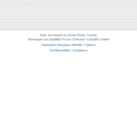
Style developed by
Zuma Portal
, Turaiel,
Développé par
phpBB
® Forum Software © phpBB Limited
Traduction française officielle
©
Qiaeru
Confidentialité
|
Conditions