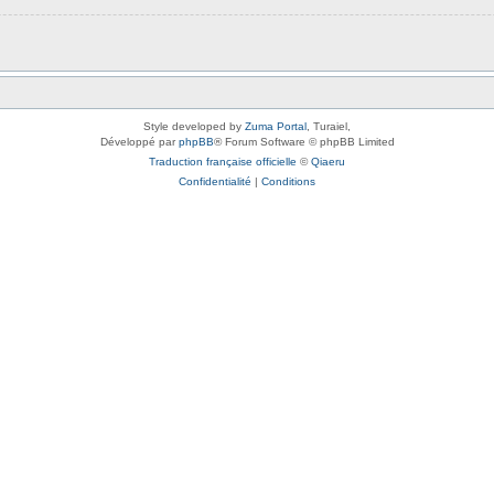
Style developed by
Zuma Portal
, Turaiel,
Développé par
phpBB
® Forum Software © phpBB Limited
Traduction française officielle
©
Qiaeru
Confidentialité
|
Conditions