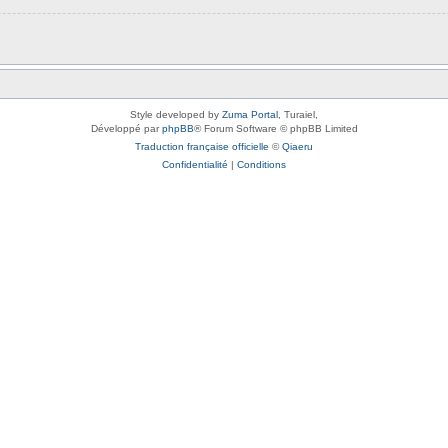
Style developed by
Zuma Portal
, Turaiel,
Développé par
phpBB
® Forum Software © phpBB Limited
Traduction française officielle
©
Qiaeru
Confidentialité
|
Conditions