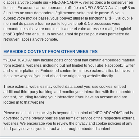
d’accès à votre compte sur « NEO-ARCADIA », veillez donc à le conserver en
lieu sûr. En aucun cas, une personne affiliée à « NEO-ARCADIA », à phpBB ou
à un tiers ne vous demandera légitimement votre mot de passe. Si vous
oubliez votre mot de passe, vous pouvez utiliser la fonctionnalité « J’ai oublié
mon mot de passe » fournie par le logiciel phpBB. Ce processus vous
demande de saisir votre nom d’utilisateur et votre adresse e-mail ; le logiciel
phpBB générera ensuite un nouveau mot de passe pour vous permettre de
retrouver l’accès à votre compte.
EMBEDDED CONTENT FROM OTHER WEBSITES
“NEO-ARCADIA” may include posts or content that contain embedded material
from external websites, including but not limited to YouTube, Facebook, Twitter,
and similar platforms. Embedded content from these external sites behaves in
the same way as if you had visited the originating website directly.
These external websites may collect data about you, use cookies, embed
additional third-party tracking, and monitor your interaction with the embedded
content, including tracking your interaction if you have an account and are
logged in to that website.
Please note that such activity is beyond the control of “NEO-ARCADIA” and is
governed by the privacy policies and terms of service of the respective external
websites. We encourage you to review the privacy and cookie policies of any
third-party services you interact with through embedded content.