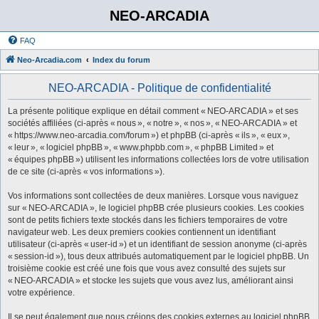
NEO-ARCADIA
FAQ
Neo-Arcadia.com
Index du forum
NEO-ARCADIA - Politique de confidentialité
La présente politique explique en détail comment « NEO-ARCADIA » et ses
sociétés affiliées (ci-après « nous », « notre », « nos », « NEO-ARCADIA » et
« https://www.neo-arcadia.com/forum ») et phpBB (ci-après « ils », « eux »,
« leur », « logiciel phpBB », « www.phpbb.com », « phpBB Limited » et
« équipes phpBB ») utilisent les informations collectées lors de votre utilisation
de ce site (ci-après « vos informations »).
Vos informations sont collectées de deux manières. Lorsque vous naviguez
sur « NEO-ARCADIA », le logiciel phpBB crée plusieurs cookies. Les cookies
sont de petits fichiers texte stockés dans les fichiers temporaires de votre
navigateur web. Les deux premiers cookies contiennent un identifiant
utilisateur (ci-après « user-id ») et un identifiant de session anonyme (ci-après
« session-id »), tous deux attribués automatiquement par le logiciel phpBB. Un
troisième cookie est créé une fois que vous avez consulté des sujets sur
« NEO-ARCADIA » et stocke les sujets que vous avez lus, améliorant ainsi
votre expérience.
Il se peut également que nous créions des cookies externes au logiciel phpBB