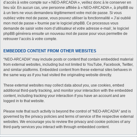
d’accès à votre compte sur « NEO-ARCADIA », veillez donc à le conserver en
lieu sûr. En aucun cas, une personne affiliée à « NEO-ARCADIA », à phpBB ou
à un tiers ne vous demandera légitimement votre mot de passe. Si vous
oubliez votre mot de passe, vous pouvez utiliser la fonctionnalité « J’ai oublié
mon mot de passe » fournie par le logiciel phpBB. Ce processus vous
demande de saisir votre nom d’utilisateur et votre adresse e-mail ; le logiciel
phpBB générera ensuite un nouveau mot de passe pour vous permettre de
retrouver l’accès à votre compte.
EMBEDDED CONTENT FROM OTHER WEBSITES
“NEO-ARCADIA” may include posts or content that contain embedded material
from external websites, including but not limited to YouTube, Facebook, Twitter,
and similar platforms. Embedded content from these external sites behaves in
the same way as if you had visited the originating website directly.
These external websites may collect data about you, use cookies, embed
additional third-party tracking, and monitor your interaction with the embedded
content, including tracking your interaction if you have an account and are
logged in to that website.
Please note that such activity is beyond the control of “NEO-ARCADIA” and is
governed by the privacy policies and terms of service of the respective external
websites. We encourage you to review the privacy and cookie policies of any
third-party services you interact with through embedded content.