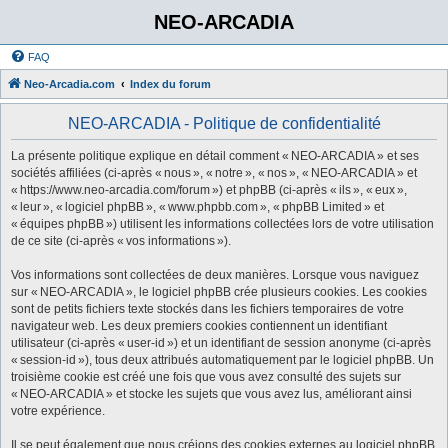
NEO-ARCADIA
FAQ
Neo-Arcadia.com
Index du forum
NEO-ARCADIA - Politique de confidentialité
La présente politique explique en détail comment « NEO-ARCADIA » et ses
sociétés affiliées (ci-après « nous », « notre », « nos », « NEO-ARCADIA » et
« https://www.neo-arcadia.com/forum ») et phpBB (ci-après « ils », « eux »,
« leur », « logiciel phpBB », « www.phpbb.com », « phpBB Limited » et
« équipes phpBB ») utilisent les informations collectées lors de votre utilisation
de ce site (ci-après « vos informations »).
Vos informations sont collectées de deux manières. Lorsque vous naviguez
sur « NEO-ARCADIA », le logiciel phpBB crée plusieurs cookies. Les cookies
sont de petits fichiers texte stockés dans les fichiers temporaires de votre
navigateur web. Les deux premiers cookies contiennent un identifiant
utilisateur (ci-après « user-id ») et un identifiant de session anonyme (ci-après
« session-id »), tous deux attribués automatiquement par le logiciel phpBB. Un
troisième cookie est créé une fois que vous avez consulté des sujets sur
« NEO-ARCADIA » et stocke les sujets que vous avez lus, améliorant ainsi
votre expérience.
Il se peut également que nous créions des cookies externes au logiciel phpBB