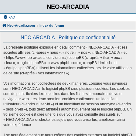
NEO-ARCADIA
FAQ
Neo-Arcadia.com
Index du forum
NEO-ARCADIA - Politique de confidentialité
La présente politique explique en détail comment « NEO-ARCADIA » et ses
sociétés affiliées (ci-après « nous », « notre », « nos », « NEO-ARCADIA » et
« https://www.neo-arcadia.com/forum ») et phpBB (ci-après « ils », « eux »,
« leur », « logiciel phpBB », « www.phpbb.com », « phpBB Limited » et
« équipes phpBB ») utilisent les informations collectées lors de votre utilisation
de ce site (ci-après « vos informations »).
Vos informations sont collectées de deux manières. Lorsque vous naviguez
sur « NEO-ARCADIA », le logiciel phpBB crée plusieurs cookies. Les cookies
sont de petits fichiers texte stockés dans les fichiers temporaires de votre
navigateur web. Les deux premiers cookies contiennent un identifiant
utilisateur (ci-après « user-id ») et un identifiant de session anonyme (ci-après
« session-id »), tous deux attribués automatiquement par le logiciel phpBB. Un
troisième cookie est créé une fois que vous avez consulté des sujets sur
« NEO-ARCADIA » et stocke les sujets que vous avez lus, améliorant ainsi
votre expérience.
Il se peut également que nous créions des cookies externes au logiciel phpBB