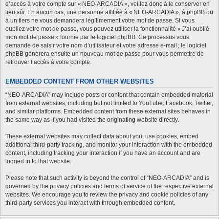
d’accès à votre compte sur « NEO-ARCADIA », veillez donc à le conserver en
lieu sûr. En aucun cas, une personne affiliée à « NEO-ARCADIA », à phpBB ou
à un tiers ne vous demandera légitimement votre mot de passe. Si vous
oubliez votre mot de passe, vous pouvez utiliser la fonctionnalité « J’ai oublié
mon mot de passe » fournie par le logiciel phpBB. Ce processus vous
demande de saisir votre nom d’utilisateur et votre adresse e-mail ; le logiciel
phpBB générera ensuite un nouveau mot de passe pour vous permettre de
retrouver l’accès à votre compte.
EMBEDDED CONTENT FROM OTHER WEBSITES
“NEO-ARCADIA” may include posts or content that contain embedded material
from external websites, including but not limited to YouTube, Facebook, Twitter,
and similar platforms. Embedded content from these external sites behaves in
the same way as if you had visited the originating website directly.
These external websites may collect data about you, use cookies, embed
additional third-party tracking, and monitor your interaction with the embedded
content, including tracking your interaction if you have an account and are
logged in to that website.
Please note that such activity is beyond the control of “NEO-ARCADIA” and is
governed by the privacy policies and terms of service of the respective external
websites. We encourage you to review the privacy and cookie policies of any
third-party services you interact with through embedded content.