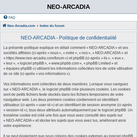
NEO-ARCADIA
FAQ
Neo-Arcadia.com
Index du forum
NEO-ARCADIA - Politique de confidentialité
La présente politique explique en détail comment « NEO-ARCADIA » et ses
sociétés affiliées (ci-après « nous », « notre », « nos », « NEO-ARCADIA » et
« https://www.neo-arcadia.com/forum ») et phpBB (ci-après « ils », « eux »,
« leur », « logiciel phpBB », « www.phpbb.com », « phpBB Limited » et
« équipes phpBB ») utilisent les informations collectées lors de votre utilisation
de ce site (ci-après « vos informations »).
Vos informations sont collectées de deux manières. Lorsque vous naviguez
sur « NEO-ARCADIA », le logiciel phpBB crée plusieurs cookies. Les cookies
sont de petits fichiers texte stockés dans les fichiers temporaires de votre
navigateur web. Les deux premiers cookies contiennent un identifiant
utilisateur (ci-après « user-id ») et un identifiant de session anonyme (ci-après
« session-id »), tous deux attribués automatiquement par le logiciel phpBB. Un
troisième cookie est créé une fois que vous avez consulté des sujets sur
« NEO-ARCADIA » et stocke les sujets que vous avez lus, améliorant ainsi
votre expérience.
Il se peut également que nous créions des cookies externes au logiciel phpBB