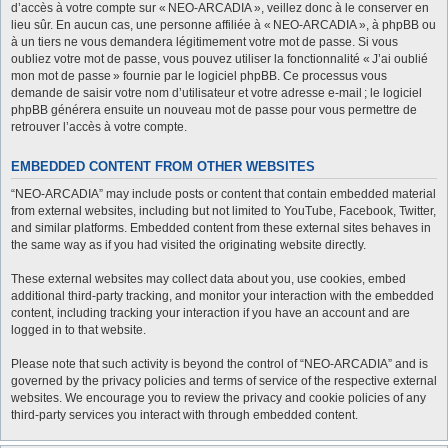
d’accès à votre compte sur « NEO-ARCADIA », veillez donc à le conserver en
lieu sûr. En aucun cas, une personne affiliée à « NEO-ARCADIA », à phpBB ou
à un tiers ne vous demandera légitimement votre mot de passe. Si vous
oubliez votre mot de passe, vous pouvez utiliser la fonctionnalité « J’ai oublié
mon mot de passe » fournie par le logiciel phpBB. Ce processus vous
demande de saisir votre nom d’utilisateur et votre adresse e-mail ; le logiciel
phpBB générera ensuite un nouveau mot de passe pour vous permettre de
retrouver l’accès à votre compte.
EMBEDDED CONTENT FROM OTHER WEBSITES
“NEO-ARCADIA” may include posts or content that contain embedded material
from external websites, including but not limited to YouTube, Facebook, Twitter,
and similar platforms. Embedded content from these external sites behaves in
the same way as if you had visited the originating website directly.
These external websites may collect data about you, use cookies, embed
additional third-party tracking, and monitor your interaction with the embedded
content, including tracking your interaction if you have an account and are
logged in to that website.
Please note that such activity is beyond the control of “NEO-ARCADIA” and is
governed by the privacy policies and terms of service of the respective external
websites. We encourage you to review the privacy and cookie policies of any
third-party services you interact with through embedded content.