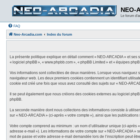
NEO-
Le forum d'
FAQ
Neo-Arcadia.com
Index du forum
La présente politique explique en détail comment « NEO-ARCADIA » et ses socié
« logiciel phpBB », « www.phpbb.com », « phpBB Limited » et « équipes phpBB ») 
Vos informations sont collectées de deux manières. Lorsque vous naviguez sur
navigateur web. Les deux premiers cookies contiennent un identifiant utilisat
cookie est créé une fois que vous avez consulté des sujets sur « NEO-ARCADIA
Il se peut également que nous créions des cookies externes au logiciel phpB
phpBB.
La seconde manière dont nous collectons des informations consiste à utiliser c
sur « NEO-ARCADIA » (ci-après « votre compte »), ainsi que les publications s
Votre compte comprend au minimum : un nom d’utilisateur unique (ci-après « vo
adresse e-mail »). Les informations de votre compte sur « NEO-ARCADIA » sont
mot de passe et votre adresse e-mail demandée lors de l’inscription peut être