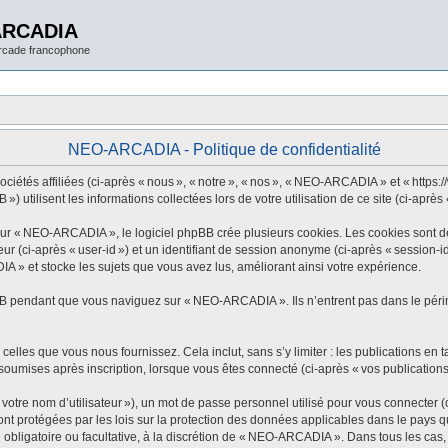
ARCADIA
arcade francophone
NEO-ARCADIA - Politique de confidentialité
tés affiliées (ci-après « nous », « notre », « nos », « NEO-ARCADIA » et « https://w
utilisent les informations collectées lors de votre utilisation de ce site (ci-après 
 « NEO-ARCADIA », le logiciel phpBB crée plusieurs cookies. Les cookies sont de pe
eur (ci-après « user-id ») et un identifiant de session anonyme (ci-après « session-
 » et stocke les sujets que vous avez lus, améliorant ainsi votre expérience.
B pendant que vous naviguez sur « NEO-ARCADIA ». Ils n’entrent pas dans le périmè
elles que vous nous fournissez. Cela inclut, sans s’y limiter : les publications en t
oumises après inscription, lorsque vous êtes connecté (ci-après « vos publications
tre nom d’utilisateur »), un mot de passe personnel utilisé pour vous connecter (c
 protégées par les lois sur la protection des données applicables dans le pays qui
 obligatoire ou facultative, à la discrétion de « NEO-ARCADIA ». Dans tous les cas