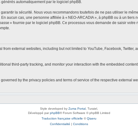
s générés automatiquement par le logiciel phpBB.
arantir la sécurité. Nous vous recommandons toutefois de ne pas utiliser le même 
r. En aucun cas, une personne affiliée à « NEO-ARCADIA », à phpBB ou à un tiers 
 passe » fournie par le logiciel phpBB. Ce processus vous demande de saisir votre no
ompte.
rom external websites, including but not limited to YouTube, Facebook, Twitter, a
onal third-party tracking, and monitor your interaction with the embedded content,
 governed by the privacy policies and terms of service of the respective external w
Style developed by
Zuma Portal
, Turaiel,
Développé par
phpBB
® Forum Software © phpBB Limited
Traduction française officielle
©
Qiaeru
Confidentialité
|
Conditions