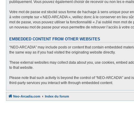
publiquement. Vous pouvez également choisir de recevoir ou non les e-mail
Votre mot de passe est stocké sous forme de hachage à sens unique pour en g
à votre compte sur « NEO-ARCADIA », veillez donc à le conserver en lieu sû
mot de passe, vous pouvez utiliser la fonctionnalité « J’ai oublié mon mot de
un nouveau mot de passe pour vous permettre de retrouver l’accès à votre c
EMBEDDED CONTENT FROM OTHER WEBSITES
“NEO-ARCADIA” may include posts or content that contain embedded material f
the same way as if you had visited the originating website directly.
These external websites may collect data about you, use cookies, embed additi
to that website.
Please note that such activity is beyond the control of “NEO-ARCADIA” and is
third-party services you interact with through embedded content.
Neo-Arcadia.com
Index du forum