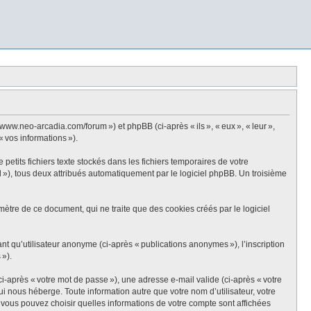
ww.neo-arcadia.com/forum ») et phpBB (ci-après « ils », « eux », « leur »,
« vos informations »).
tits fichiers texte stockés dans les fichiers temporaires de votre
id »), tous deux attribués automatiquement par le logiciel phpBB. Un troisième
tre de ce document, qui ne traite que des cookies créés par le logiciel
ant qu’utilisateur anonyme (ci-après « publications anonymes »), l’inscription
 »).
i-après « votre mot de passe »), une adresse e-mail valide (ci-après « votre
 nous héberge. Toute information autre que votre nom d’utilisateur, votre
, vous pouvez choisir quelles informations de votre compte sont affichées