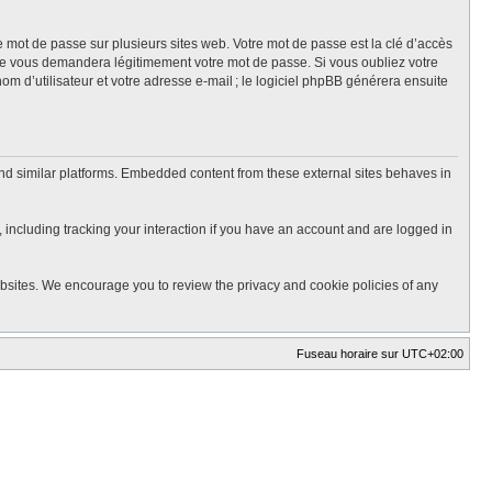
mot de passe sur plusieurs sites web. Votre mot de passe est la clé d’accès
ne vous demandera légitimement votre mot de passe. Si vous oubliez votre
m d’utilisateur et votre adresse e-mail ; le logiciel phpBB générera ensuite
nd similar platforms. Embedded content from these external sites behaves in
 including tracking your interaction if you have an account and are logged in
ebsites. We encourage you to review the privacy and cookie policies of any
Fuseau horaire sur
UTC+02:00