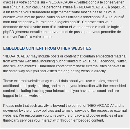
d’accès à votre compte sur « NEO-ARCADIA », veillez donc à le conserver en
lieu sûr. En aucun cas, une personne affiliée à « NEO-ARCADIA », à phpBB ou
à un tiers ne vous demandera légitimement votre mot de passe. Si vous
oubliez votre mot de passe, vous pouvez utiliser la fonctionnalité « J’ai oublié
mon mot de passe » fournie par le logiciel phpBB. Ce processus vous
demande de saisir votre nom d’utilisateur et votre adresse e-mail ; le logiciel
phpBB générera ensuite un nouveau mot de passe pour vous permettre de
retrouver l’accès à votre compte.
EMBEDDED CONTENT FROM OTHER WEBSITES
“NEO-ARCADIA” may include posts or content that contain embedded material
from external websites, including but not limited to YouTube, Facebook, Twitter,
and similar platforms. Embedded content from these external sites behaves in
the same way as if you had visited the originating website directly.
These external websites may collect data about you, use cookies, embed
additional third-party tracking, and monitor your interaction with the embedded
content, including tracking your interaction if you have an account and are
logged in to that website.
Please note that such activity is beyond the control of “NEO-ARCADIA” and is
governed by the privacy policies and terms of service of the respective external
websites. We encourage you to review the privacy and cookie policies of any
third-party services you interact with through embedded content.