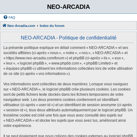
NEO-ARCADIA
FAQ
Neo-Arcadia.com
Index du forum
NEO-ARCADIA - Politique de confidentialité
La présente politique explique en détail comment « NEO-ARCADIA » et ses
sociétés affiliées (ci-après « nous », « notre », « nos », « NEO-ARCADIA » et
« https://www.neo-arcadia.com/forum ») et phpBB (ci-après « ils », « eux »,
« leur », « logiciel phpBB », « www.phpbb.com », « phpBB Limited » et
« équipes phpBB ») utilisent les informations collectées lors de votre utilisation
de ce site (ci-après « vos informations »).
Vos informations sont collectées de deux manières. Lorsque vous naviguez
sur « NEO-ARCADIA », le logiciel phpBB crée plusieurs cookies. Les cookies
sont de petits fichiers texte stockés dans les fichiers temporaires de votre
navigateur web. Les deux premiers cookies contiennent un identifiant
utilisateur (ci-après « user-id ») et un identifiant de session anonyme (ci-après
« session-id »), tous deux attribués automatiquement par le logiciel phpBB. Un
troisième cookie est créé une fois que vous avez consulté des sujets sur
« NEO-ARCADIA » et stocke les sujets que vous avez lus, améliorant ainsi
votre expérience.
Il se peut également que nous créions des cookies externes au logiciel phpBB