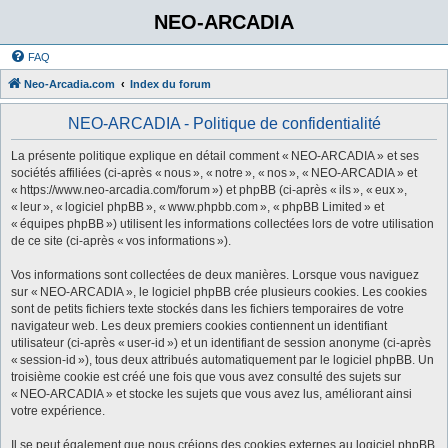
NEO-ARCADIA
FAQ
Neo-Arcadia.com
Index du forum
NEO-ARCADIA - Politique de confidentialité
La présente politique explique en détail comment « NEO-ARCADIA » et ses
sociétés affiliées (ci-après « nous », « notre », « nos », « NEO-ARCADIA » et
« https://www.neo-arcadia.com/forum ») et phpBB (ci-après « ils », « eux »,
« leur », « logiciel phpBB », « www.phpbb.com », « phpBB Limited » et
« équipes phpBB ») utilisent les informations collectées lors de votre utilisation
de ce site (ci-après « vos informations »).
Vos informations sont collectées de deux manières. Lorsque vous naviguez
sur « NEO-ARCADIA », le logiciel phpBB crée plusieurs cookies. Les cookies
sont de petits fichiers texte stockés dans les fichiers temporaires de votre
navigateur web. Les deux premiers cookies contiennent un identifiant
utilisateur (ci-après « user-id ») et un identifiant de session anonyme (ci-après
« session-id »), tous deux attribués automatiquement par le logiciel phpBB. Un
troisième cookie est créé une fois que vous avez consulté des sujets sur
« NEO-ARCADIA » et stocke les sujets que vous avez lus, améliorant ainsi
votre expérience.
Il se peut également que nous créions des cookies externes au logiciel phpBB