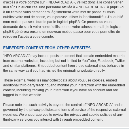
d’accès à votre compte sur « NEO-ARCADIA », veillez donc à le conserver en
lieu sûr. En aucun cas, une personne affiliée à « NEO-ARCADIA », à phpBB ou
à un tiers ne vous demandera légitimement votre mot de passe. Si vous
oubliez votre mot de passe, vous pouvez utiliser la fonctionnalité « J’ai oublié
mon mot de passe » fournie par le logiciel phpBB. Ce processus vous
demande de saisir votre nom d’utilisateur et votre adresse e-mail ; le logiciel
phpBB générera ensuite un nouveau mot de passe pour vous permettre de
retrouver l’accès à votre compte.
EMBEDDED CONTENT FROM OTHER WEBSITES
“NEO-ARCADIA” may include posts or content that contain embedded material
from external websites, including but not limited to YouTube, Facebook, Twitter,
and similar platforms. Embedded content from these external sites behaves in
the same way as if you had visited the originating website directly.
These external websites may collect data about you, use cookies, embed
additional third-party tracking, and monitor your interaction with the embedded
content, including tracking your interaction if you have an account and are
logged in to that website.
Please note that such activity is beyond the control of “NEO-ARCADIA” and is
governed by the privacy policies and terms of service of the respective external
websites. We encourage you to review the privacy and cookie policies of any
third-party services you interact with through embedded content.