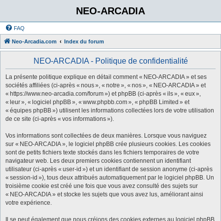
NEO-ARCADIA
FAQ
Neo-Arcadia.com
Index du forum
NEO-ARCADIA - Politique de confidentialité
La présente politique explique en détail comment « NEO-ARCADIA » et ses
sociétés affiliées (ci-après « nous », « notre », « nos », « NEO-ARCADIA » et
« https://www.neo-arcadia.com/forum ») et phpBB (ci-après « ils », « eux »,
« leur », « logiciel phpBB », « www.phpbb.com », « phpBB Limited » et
« équipes phpBB ») utilisent les informations collectées lors de votre utilisation
de ce site (ci-après « vos informations »).
Vos informations sont collectées de deux manières. Lorsque vous naviguez
sur « NEO-ARCADIA », le logiciel phpBB crée plusieurs cookies. Les cookies
sont de petits fichiers texte stockés dans les fichiers temporaires de votre
navigateur web. Les deux premiers cookies contiennent un identifiant
utilisateur (ci-après « user-id ») et un identifiant de session anonyme (ci-après
« session-id »), tous deux attribués automatiquement par le logiciel phpBB. Un
troisième cookie est créé une fois que vous avez consulté des sujets sur
« NEO-ARCADIA » et stocke les sujets que vous avez lus, améliorant ainsi
votre expérience.
Il se peut également que nous créions des cookies externes au logiciel phpBB