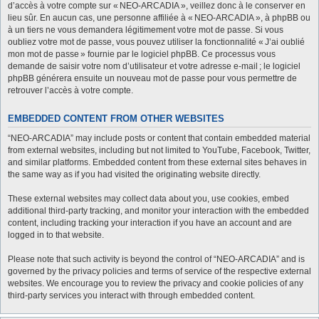
d’accès à votre compte sur « NEO-ARCADIA », veillez donc à le conserver en
lieu sûr. En aucun cas, une personne affiliée à « NEO-ARCADIA », à phpBB ou
à un tiers ne vous demandera légitimement votre mot de passe. Si vous
oubliez votre mot de passe, vous pouvez utiliser la fonctionnalité « J’ai oublié
mon mot de passe » fournie par le logiciel phpBB. Ce processus vous
demande de saisir votre nom d’utilisateur et votre adresse e-mail ; le logiciel
phpBB générera ensuite un nouveau mot de passe pour vous permettre de
retrouver l’accès à votre compte.
EMBEDDED CONTENT FROM OTHER WEBSITES
“NEO-ARCADIA” may include posts or content that contain embedded material
from external websites, including but not limited to YouTube, Facebook, Twitter,
and similar platforms. Embedded content from these external sites behaves in
the same way as if you had visited the originating website directly.
These external websites may collect data about you, use cookies, embed
additional third-party tracking, and monitor your interaction with the embedded
content, including tracking your interaction if you have an account and are
logged in to that website.
Please note that such activity is beyond the control of “NEO-ARCADIA” and is
governed by the privacy policies and terms of service of the respective external
websites. We encourage you to review the privacy and cookie policies of any
third-party services you interact with through embedded content.