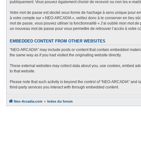
publiquement. Vous pouvez également choisir de recevoir ou non les e-mail
Votre mot de passe est stocké sous forme de hachage à sens unique pour en g
à votre compte sur « NEO-ARCADIA », veillez donc à le conserver en lieu sû
mot de passe, vous pouvez utiliser la fonctionnalité « J’ai oublié mon mot de
un nouveau mot de passe pour vous permettre de retrouver l’accès à votre c
EMBEDDED CONTENT FROM OTHER WEBSITES
“NEO-ARCADIA” may include posts or content that contain embedded material f
the same way as if you had visited the originating website directly.
These external websites may collect data about you, use cookies, embed additi
to that website.
Please note that such activity is beyond the control of “NEO-ARCADIA” and is
third-party services you interact with through embedded content.
Neo-Arcadia.com
Index du forum