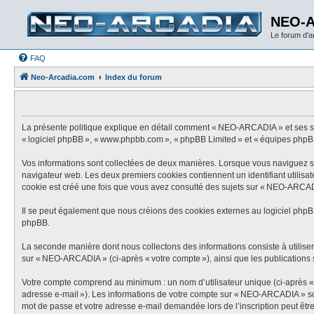
NEO-
Le forum d'
FAQ
Neo-Arcadia.com
Index du forum
La présente politique explique en détail comment « NEO-ARCADIA » et ses socié
« logiciel phpBB », « www.phpbb.com », « phpBB Limited » et « équipes phpBB ») 
Vos informations sont collectées de deux manières. Lorsque vous naviguez sur
navigateur web. Les deux premiers cookies contiennent un identifiant utilisat
cookie est créé une fois que vous avez consulté des sujets sur « NEO-ARCADIA
Il se peut également que nous créions des cookies externes au logiciel phpB
phpBB.
La seconde manière dont nous collectons des informations consiste à utiliser c
sur « NEO-ARCADIA » (ci-après « votre compte »), ainsi que les publications s
Votre compte comprend au minimum : un nom d’utilisateur unique (ci-après « vo
adresse e-mail »). Les informations de votre compte sur « NEO-ARCADIA » sont
mot de passe et votre adresse e-mail demandée lors de l’inscription peut être