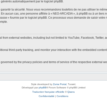
s générés automatiquement par le logiciel phpBB.
arantir la sécurité. Nous vous recommandons toutefois de ne pas utiliser le même 
r. En aucun cas, une personne affiliée à « NEO-ARCADIA », à phpBB ou à un tiers 
 passe » fournie par le logiciel phpBB. Ce processus vous demande de saisir votre no
ompte.
rom external websites, including but not limited to YouTube, Facebook, Twitter, a
onal third-party tracking, and monitor your interaction with the embedded content,
 governed by the privacy policies and terms of service of the respective external w
Style developed by
Zuma Portal
, Turaiel,
Développé par
phpBB
® Forum Software © phpBB Limited
Traduction française officielle
©
Qiaeru
Confidentialité
|
Conditions