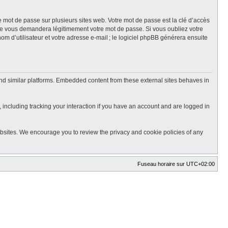
mot de passe sur plusieurs sites web. Votre mot de passe est la clé d’accès
ne vous demandera légitimement votre mot de passe. Si vous oubliez votre
m d’utilisateur et votre adresse e-mail ; le logiciel phpBB générera ensuite
nd similar platforms. Embedded content from these external sites behaves in
 including tracking your interaction if you have an account and are logged in
ebsites. We encourage you to review the privacy and cookie policies of any
Fuseau horaire sur
UTC+02:00