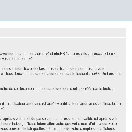
ww.neo-arcadia.com/forum ») et phpBB (ci-après « ils », « eux », « leur »,
« vos informations »).
tits fichiers texte stockés dans les fichiers temporaires de votre
id »), tous deux attribués automatiquement par le logiciel phpBB. Un troisième
tre de ce document, qui ne traite que des cookies créés par le logiciel
ant qu’utilisateur anonyme (ci-après « publications anonymes »), l’inscription
 »).
i-après « votre mot de passe »), une adresse e-mail valide (ci-après « votre
 nous héberge. Toute information autre que votre nom d’utilisateur, votre
, vous pouvez choisir quelles informations de votre compte sont affichées