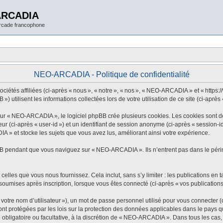
ARCADIA
arcade francophone
NEO-ARCADIA - Politique de confidentialité
tés affiliées (ci-après « nous », « notre », « nos », « NEO-ARCADIA » et « https://w
utilisent les informations collectées lors de votre utilisation de ce site (ci-après 
 « NEO-ARCADIA », le logiciel phpBB crée plusieurs cookies. Les cookies sont de pe
eur (ci-après « user-id ») et un identifiant de session anonyme (ci-après « session-
 » et stocke les sujets que vous avez lus, améliorant ainsi votre expérience.
B pendant que vous naviguez sur « NEO-ARCADIA ». Ils n’entrent pas dans le périmè
elles que vous nous fournissez. Cela inclut, sans s’y limiter : les publications en t
oumises après inscription, lorsque vous êtes connecté (ci-après « vos publications
tre nom d’utilisateur »), un mot de passe personnel utilisé pour vous connecter (c
 protégées par les lois sur la protection des données applicables dans le pays qui
 obligatoire ou facultative, à la discrétion de « NEO-ARCADIA ». Dans tous les cas