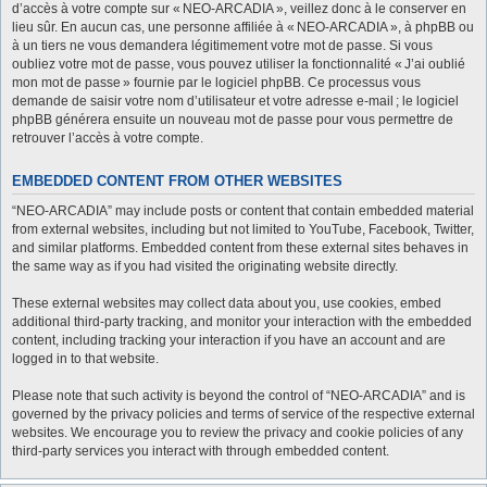
d’accès à votre compte sur « NEO-ARCADIA », veillez donc à le conserver en
lieu sûr. En aucun cas, une personne affiliée à « NEO-ARCADIA », à phpBB ou
à un tiers ne vous demandera légitimement votre mot de passe. Si vous
oubliez votre mot de passe, vous pouvez utiliser la fonctionnalité « J’ai oublié
mon mot de passe » fournie par le logiciel phpBB. Ce processus vous
demande de saisir votre nom d’utilisateur et votre adresse e-mail ; le logiciel
phpBB générera ensuite un nouveau mot de passe pour vous permettre de
retrouver l’accès à votre compte.
EMBEDDED CONTENT FROM OTHER WEBSITES
“NEO-ARCADIA” may include posts or content that contain embedded material
from external websites, including but not limited to YouTube, Facebook, Twitter,
and similar platforms. Embedded content from these external sites behaves in
the same way as if you had visited the originating website directly.
These external websites may collect data about you, use cookies, embed
additional third-party tracking, and monitor your interaction with the embedded
content, including tracking your interaction if you have an account and are
logged in to that website.
Please note that such activity is beyond the control of “NEO-ARCADIA” and is
governed by the privacy policies and terms of service of the respective external
websites. We encourage you to review the privacy and cookie policies of any
third-party services you interact with through embedded content.