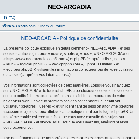
NEO-ARCADIA
FAQ
Neo-Arcadia.com
Index du forum
NEO-ARCADIA - Politique de confidentialité
La présente politique explique en détail comment « NEO-ARCADIA » et ses
sociétés affiliées (ci-après « nous », « notre », « nos », « NEO-ARCADIA » et
« https://www.neo-arcadia.com/forum ») et phpBB (ci-après « ils », « eux »,
« leur », « logiciel phpBB », « www.phpbb.com », « phpBB Limited » et
« équipes phpBB ») utilisent les informations collectées lors de votre utilisation
de ce site (ci-après « vos informations »).
Vos informations sont collectées de deux manières. Lorsque vous naviguez
sur « NEO-ARCADIA », le logiciel phpBB crée plusieurs cookies. Les cookies
sont de petits fichiers texte stockés dans les fichiers temporaires de votre
navigateur web. Les deux premiers cookies contiennent un identifiant
utilisateur (ci-après « user-id ») et un identifiant de session anonyme (ci-après
« session-id »), tous deux attribués automatiquement par le logiciel phpBB. Un
troisième cookie est créé une fois que vous avez consulté des sujets sur
« NEO-ARCADIA » et stocke les sujets que vous avez lus, améliorant ainsi
votre expérience.
Il se peut également que nous créions des cookies externes au logiciel phpBB