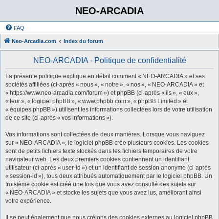
NEO-ARCADIA
FAQ
Neo-Arcadia.com
Index du forum
NEO-ARCADIA - Politique de confidentialité
La présente politique explique en détail comment « NEO-ARCADIA » et ses
sociétés affiliées (ci-après « nous », « notre », « nos », « NEO-ARCADIA » et
« https://www.neo-arcadia.com/forum ») et phpBB (ci-après « ils », « eux »,
« leur », « logiciel phpBB », « www.phpbb.com », « phpBB Limited » et
« équipes phpBB ») utilisent les informations collectées lors de votre utilisation
de ce site (ci-après « vos informations »).
Vos informations sont collectées de deux manières. Lorsque vous naviguez
sur « NEO-ARCADIA », le logiciel phpBB crée plusieurs cookies. Les cookies
sont de petits fichiers texte stockés dans les fichiers temporaires de votre
navigateur web. Les deux premiers cookies contiennent un identifiant
utilisateur (ci-après « user-id ») et un identifiant de session anonyme (ci-après
« session-id »), tous deux attribués automatiquement par le logiciel phpBB. Un
troisième cookie est créé une fois que vous avez consulté des sujets sur
« NEO-ARCADIA » et stocke les sujets que vous avez lus, améliorant ainsi
votre expérience.
Il se peut également que nous créions des cookies externes au logiciel phpBB