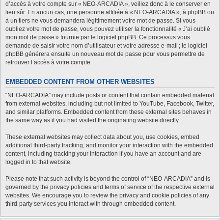
d’accès à votre compte sur « NEO-ARCADIA », veillez donc à le conserver en
lieu sûr. En aucun cas, une personne affiliée à « NEO-ARCADIA », à phpBB ou
à un tiers ne vous demandera légitimement votre mot de passe. Si vous
oubliez votre mot de passe, vous pouvez utiliser la fonctionnalité « J’ai oublié
mon mot de passe » fournie par le logiciel phpBB. Ce processus vous
demande de saisir votre nom d’utilisateur et votre adresse e-mail ; le logiciel
phpBB générera ensuite un nouveau mot de passe pour vous permettre de
retrouver l’accès à votre compte.
EMBEDDED CONTENT FROM OTHER WEBSITES
“NEO-ARCADIA” may include posts or content that contain embedded material
from external websites, including but not limited to YouTube, Facebook, Twitter,
and similar platforms. Embedded content from these external sites behaves in
the same way as if you had visited the originating website directly.
These external websites may collect data about you, use cookies, embed
additional third-party tracking, and monitor your interaction with the embedded
content, including tracking your interaction if you have an account and are
logged in to that website.
Please note that such activity is beyond the control of “NEO-ARCADIA” and is
governed by the privacy policies and terms of service of the respective external
websites. We encourage you to review the privacy and cookie policies of any
third-party services you interact with through embedded content.