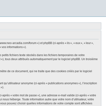
ww.neo-arcadia.com/forum ») et phpBB (ci-après « ils », « eux », « leur »,
« vos informations »).
tits fichiers texte stockés dans les fichiers temporaires de votre
id »), tous deux attribués automatiquement par le logiciel phpBB. Un troisième
tre de ce document, qui ne traite que des cookies créés par le logiciel
ant qu’utilisateur anonyme (ci-après « publications anonymes »), l’inscription
 »).
i-après « votre mot de passe »), une adresse e-mail valide (ci-après « votre
 nous héberge. Toute information autre que votre nom d’utilisateur, votre
, vous pouvez choisir quelles informations de votre compte sont affichées