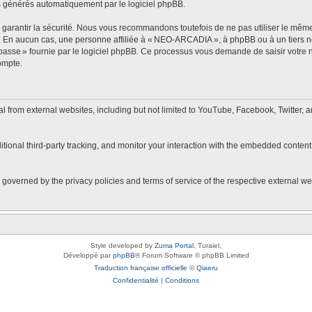
s générés automatiquement par le logiciel phpBB.
arantir la sécurité. Nous vous recommandons toutefois de ne pas utiliser le même 
r. En aucun cas, une personne affiliée à « NEO-ARCADIA », à phpBB ou à un tiers 
 passe » fournie par le logiciel phpBB. Ce processus vous demande de saisir votre no
ompte.
rom external websites, including but not limited to YouTube, Facebook, Twitter, a
onal third-party tracking, and monitor your interaction with the embedded content,
 governed by the privacy policies and terms of service of the respective external w
Style developed by
Zuma Portal
, Turaiel,
Développé par
phpBB
® Forum Software © phpBB Limited
Traduction française officielle
©
Qiaeru
Confidentialité
|
Conditions