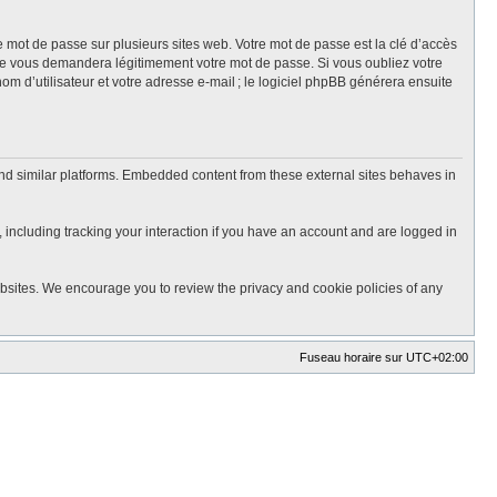
mot de passe sur plusieurs sites web. Votre mot de passe est la clé d’accès
ne vous demandera légitimement votre mot de passe. Si vous oubliez votre
m d’utilisateur et votre adresse e-mail ; le logiciel phpBB générera ensuite
nd similar platforms. Embedded content from these external sites behaves in
 including tracking your interaction if you have an account and are logged in
ebsites. We encourage you to review the privacy and cookie policies of any
Fuseau horaire sur
UTC+02:00