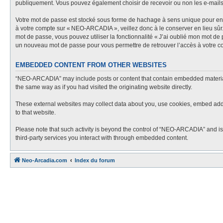
publiquement. Vous pouvez également choisir de recevoir ou non les e-mail
Votre mot de passe est stocké sous forme de hachage à sens unique pour en g
à votre compte sur « NEO-ARCADIA », veillez donc à le conserver en lieu sû
mot de passe, vous pouvez utiliser la fonctionnalité « J’ai oublié mon mot de
un nouveau mot de passe pour vous permettre de retrouver l’accès à votre c
EMBEDDED CONTENT FROM OTHER WEBSITES
“NEO-ARCADIA” may include posts or content that contain embedded material f
the same way as if you had visited the originating website directly.
These external websites may collect data about you, use cookies, embed additi
to that website.
Please note that such activity is beyond the control of “NEO-ARCADIA” and is
third-party services you interact with through embedded content.
Neo-Arcadia.com
Index du forum