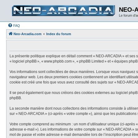
NEO-
Le forum d'
FAQ
Neo-Arcadia.com
Index du forum
La présente politique explique en détail comment « NEO-ARCADIA » et ses socié
« logiciel phpBB », « www.phpbb.com », « phpBB Limited » et « équipes phpBB ») 
Vos informations sont collectées de deux manières. Lorsque vous naviguez sur
navigateur web. Les deux premiers cookies contiennent un identifiant utilisat
cookie est créé une fois que vous avez consulté des sujets sur « NEO-ARCADIA
Il se peut également que nous créions des cookies externes au logiciel phpB
phpBB.
La seconde manière dont nous collectons des informations consiste à utiliser c
sur « NEO-ARCADIA » (ci-après « votre compte »), ainsi que les publications s
Votre compte comprend au minimum : un nom d’utilisateur unique (ci-après « vo
adresse e-mail »). Les informations de votre compte sur « NEO-ARCADIA » sont
mot de passe et votre adresse e-mail demandée lors de l’inscription peut être