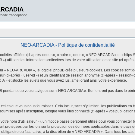
ARCADIA
arcade francophone
NEO-ARCADIA - Politique de confidentialité
tés affiliées (ci-après « nous », « notre », « nos », « NEO-ARCADIA » et « https://w
utilisent les informations collectées lors de votre utilisation de ce site (ci-après 
 « NEO-ARCADIA », le logiciel phpBB crée plusieurs cookies. Les cookies sont de pe
eur (ci-après « user-id ») et un identifiant de session anonyme (ci-après « session-
 » et stocke les sujets que vous avez lus, améliorant ainsi votre expérience.
B pendant que vous naviguez sur « NEO-ARCADIA ». Ils n’entrent pas dans le périmè
elles que vous nous fournissez. Cela inclut, sans s’y limiter : les publications en t
oumises après inscription, lorsque vous êtes connecté (ci-après « vos publications
tre nom d’utilisateur »), un mot de passe personnel utilisé pour vous connecter (c
 protégées par les lois sur la protection des données applicables dans le pays qui
 obligatoire ou facultative, à la discrétion de « NEO-ARCADIA ». Dans tous les cas