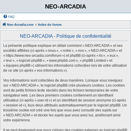
NEO-ARCADIA
FAQ
Neo-Arcadia.com
Index du forum
NEO-ARCADIA - Politique de confidentialité
La présente politique explique en détail comment « NEO-ARCADIA » et ses
sociétés affiliées (ci-après « nous », « notre », « nos », « NEO-ARCADIA » et
« https://www.neo-arcadia.com/forum ») et phpBB (ci-après « ils », « eux »,
« leur », « logiciel phpBB », « www.phpbb.com », « phpBB Limited » et
« équipes phpBB ») utilisent les informations collectées lors de votre utilisation
de ce site (ci-après « vos informations »).
Vos informations sont collectées de deux manières. Lorsque vous naviguez
sur « NEO-ARCADIA », le logiciel phpBB crée plusieurs cookies. Les cookies
sont de petits fichiers texte stockés dans les fichiers temporaires de votre
navigateur web. Les deux premiers cookies contiennent un identifiant
utilisateur (ci-après « user-id ») et un identifiant de session anonyme (ci-après
« session-id »), tous deux attribués automatiquement par le logiciel phpBB. Un
troisième cookie est créé une fois que vous avez consulté des sujets sur
« NEO-ARCADIA » et stocke les sujets que vous avez lus, améliorant ainsi
votre expérience.
Il se peut également que nous créions des cookies externes au logiciel phpBB