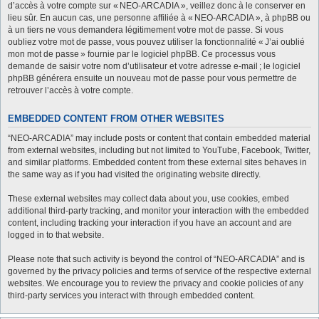
d’accès à votre compte sur « NEO-ARCADIA », veillez donc à le conserver en
lieu sûr. En aucun cas, une personne affiliée à « NEO-ARCADIA », à phpBB ou
à un tiers ne vous demandera légitimement votre mot de passe. Si vous
oubliez votre mot de passe, vous pouvez utiliser la fonctionnalité « J’ai oublié
mon mot de passe » fournie par le logiciel phpBB. Ce processus vous
demande de saisir votre nom d’utilisateur et votre adresse e-mail ; le logiciel
phpBB générera ensuite un nouveau mot de passe pour vous permettre de
retrouver l’accès à votre compte.
EMBEDDED CONTENT FROM OTHER WEBSITES
“NEO-ARCADIA” may include posts or content that contain embedded material
from external websites, including but not limited to YouTube, Facebook, Twitter,
and similar platforms. Embedded content from these external sites behaves in
the same way as if you had visited the originating website directly.
These external websites may collect data about you, use cookies, embed
additional third-party tracking, and monitor your interaction with the embedded
content, including tracking your interaction if you have an account and are
logged in to that website.
Please note that such activity is beyond the control of “NEO-ARCADIA” and is
governed by the privacy policies and terms of service of the respective external
websites. We encourage you to review the privacy and cookie policies of any
third-party services you interact with through embedded content.