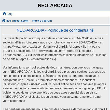
NEO-ARCADIA
FAQ
Neo-Arcadia.com
Index du forum
NEO-ARCADIA - Politique de confidentialité
La présente politique explique en détail comment « NEO-ARCADIA » et ses
sociétés affiliées (ci-après « nous », « notre », « nos », « NEO-ARCADIA » et
« https://www.neo-arcadia.com/forum ») et phpBB (ci-après « ils », « eux »,
« leur », « logiciel phpBB », « www.phpbb.com », « phpBB Limited » et
« équipes phpBB ») utilisent les informations collectées lors de votre utilisation
de ce site (ci-après « vos informations »).
Vos informations sont collectées de deux manières. Lorsque vous naviguez
sur « NEO-ARCADIA », le logiciel phpBB crée plusieurs cookies. Les cookies
sont de petits fichiers texte stockés dans les fichiers temporaires de votre
navigateur web. Les deux premiers cookies contiennent un identifiant
utilisateur (ci-après « user-id ») et un identifiant de session anonyme (ci-après
« session-id »), tous deux attribués automatiquement par le logiciel phpBB. Un
troisième cookie est créé une fois que vous avez consulté des sujets sur
« NEO-ARCADIA » et stocke les sujets que vous avez lus, améliorant ainsi
votre expérience.
Il se peut également que nous créions des cookies externes au logiciel phpBB