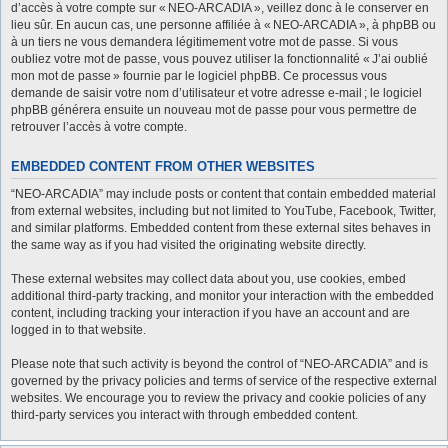
d’accès à votre compte sur « NEO-ARCADIA », veillez donc à le conserver en
lieu sûr. En aucun cas, une personne affiliée à « NEO-ARCADIA », à phpBB ou
à un tiers ne vous demandera légitimement votre mot de passe. Si vous
oubliez votre mot de passe, vous pouvez utiliser la fonctionnalité « J’ai oublié
mon mot de passe » fournie par le logiciel phpBB. Ce processus vous
demande de saisir votre nom d’utilisateur et votre adresse e-mail ; le logiciel
phpBB générera ensuite un nouveau mot de passe pour vous permettre de
retrouver l’accès à votre compte.
EMBEDDED CONTENT FROM OTHER WEBSITES
“NEO-ARCADIA” may include posts or content that contain embedded material
from external websites, including but not limited to YouTube, Facebook, Twitter,
and similar platforms. Embedded content from these external sites behaves in
the same way as if you had visited the originating website directly.
These external websites may collect data about you, use cookies, embed
additional third-party tracking, and monitor your interaction with the embedded
content, including tracking your interaction if you have an account and are
logged in to that website.
Please note that such activity is beyond the control of “NEO-ARCADIA” and is
governed by the privacy policies and terms of service of the respective external
websites. We encourage you to review the privacy and cookie policies of any
third-party services you interact with through embedded content.