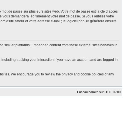
mot de passe sur plusieurs sites web. Votre mot de passe est la clé d’accès
ne vous demandera légitimement votre mot de passe. Si vous oubliez votre
m d’utilisateur et votre adresse e-mail ; le logiciel phpBB générera ensuite
nd similar platforms. Embedded content from these external sites behaves in
 including tracking your interaction if you have an account and are logged in
ebsites. We encourage you to review the privacy and cookie policies of any
Fuseau horaire sur
UTC+02:00