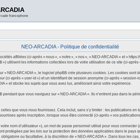
ARCADIA
arcade francophone
NEO-ARCADIA - Politique de confidentialité
tés affiliées (ci-après « nous », « notre », « nos », « NEO-ARCADIA » et « https://w
utilisent les informations collectées lors de votre utilisation de ce site (ci-après 
 « NEO-ARCADIA », le logiciel phpBB crée plusieurs cookies. Les cookies sont de pe
eur (ci-après « user-id ») et un identifiant de session anonyme (ci-après « session-
 » et stocke les sujets que vous avez lus, améliorant ainsi votre expérience.
B pendant que vous naviguez sur « NEO-ARCADIA ». Ils n’entrent pas dans le périmè
elles que vous nous fournissez. Cela inclut, sans s’y limiter : les publications en t
oumises après inscription, lorsque vous êtes connecté (ci-après « vos publications
tre nom d’utilisateur »), un mot de passe personnel utilisé pour vous connecter (c
 protégées par les lois sur la protection des données applicables dans le pays qui
 obligatoire ou facultative, à la discrétion de « NEO-ARCADIA ». Dans tous les cas