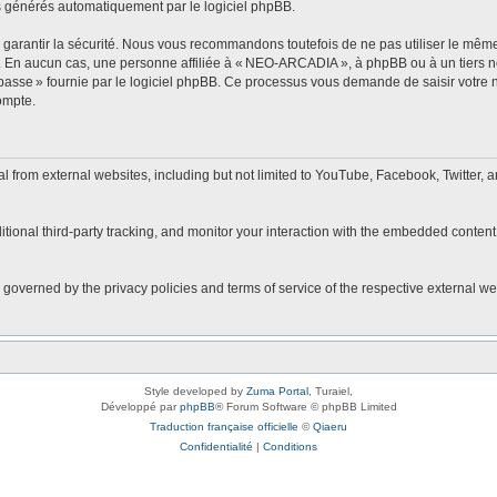
s générés automatiquement par le logiciel phpBB.
arantir la sécurité. Nous vous recommandons toutefois de ne pas utiliser le même 
r. En aucun cas, une personne affiliée à « NEO-ARCADIA », à phpBB ou à un tiers 
 passe » fournie par le logiciel phpBB. Ce processus vous demande de saisir votre no
ompte.
rom external websites, including but not limited to YouTube, Facebook, Twitter, a
onal third-party tracking, and monitor your interaction with the embedded content,
 governed by the privacy policies and terms of service of the respective external w
Style developed by
Zuma Portal
, Turaiel,
Développé par
phpBB
® Forum Software © phpBB Limited
Traduction française officielle
©
Qiaeru
Confidentialité
|
Conditions