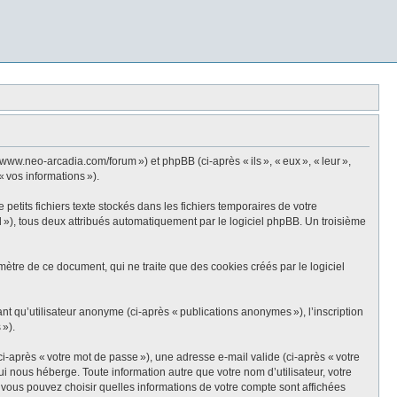
ww.neo-arcadia.com/forum ») et phpBB (ci-après « ils », « eux », « leur »,
« vos informations »).
tits fichiers texte stockés dans les fichiers temporaires de votre
id »), tous deux attribués automatiquement par le logiciel phpBB. Un troisième
tre de ce document, qui ne traite que des cookies créés par le logiciel
ant qu’utilisateur anonyme (ci-après « publications anonymes »), l’inscription
 »).
i-après « votre mot de passe »), une adresse e-mail valide (ci-après « votre
 nous héberge. Toute information autre que votre nom d’utilisateur, votre
, vous pouvez choisir quelles informations de votre compte sont affichées