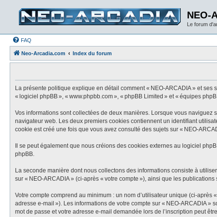
NEO-
Le forum d'
FAQ
Neo-Arcadia.com
Index du forum
La présente politique explique en détail comment « NEO-ARCADIA » et ses socié
« logiciel phpBB », « www.phpbb.com », « phpBB Limited » et « équipes phpBB ») 
Vos informations sont collectées de deux manières. Lorsque vous naviguez sur
navigateur web. Les deux premiers cookies contiennent un identifiant utilisat
cookie est créé une fois que vous avez consulté des sujets sur « NEO-ARCADIA
Il se peut également que nous créions des cookies externes au logiciel phpB
phpBB.
La seconde manière dont nous collectons des informations consiste à utiliser c
sur « NEO-ARCADIA » (ci-après « votre compte »), ainsi que les publications s
Votre compte comprend au minimum : un nom d’utilisateur unique (ci-après « vo
adresse e-mail »). Les informations de votre compte sur « NEO-ARCADIA » sont
mot de passe et votre adresse e-mail demandée lors de l’inscription peut être