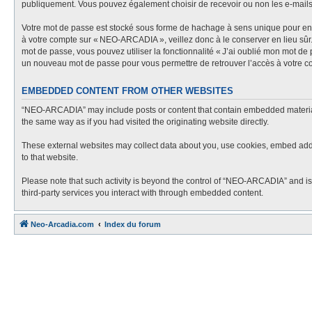
publiquement. Vous pouvez également choisir de recevoir ou non les e-mail
Votre mot de passe est stocké sous forme de hachage à sens unique pour en g
à votre compte sur « NEO-ARCADIA », veillez donc à le conserver en lieu sû
mot de passe, vous pouvez utiliser la fonctionnalité « J’ai oublié mon mot de
un nouveau mot de passe pour vous permettre de retrouver l’accès à votre c
EMBEDDED CONTENT FROM OTHER WEBSITES
“NEO-ARCADIA” may include posts or content that contain embedded material f
the same way as if you had visited the originating website directly.
These external websites may collect data about you, use cookies, embed additi
to that website.
Please note that such activity is beyond the control of “NEO-ARCADIA” and is
third-party services you interact with through embedded content.
Neo-Arcadia.com
Index du forum