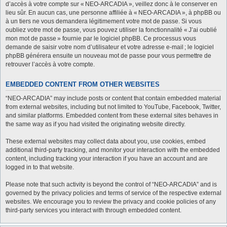
d’accès à votre compte sur « NEO-ARCADIA », veillez donc à le conserver en
lieu sûr. En aucun cas, une personne affiliée à « NEO-ARCADIA », à phpBB ou
à un tiers ne vous demandera légitimement votre mot de passe. Si vous
oubliez votre mot de passe, vous pouvez utiliser la fonctionnalité « J’ai oublié
mon mot de passe » fournie par le logiciel phpBB. Ce processus vous
demande de saisir votre nom d’utilisateur et votre adresse e-mail ; le logiciel
phpBB générera ensuite un nouveau mot de passe pour vous permettre de
retrouver l’accès à votre compte.
EMBEDDED CONTENT FROM OTHER WEBSITES
“NEO-ARCADIA” may include posts or content that contain embedded material
from external websites, including but not limited to YouTube, Facebook, Twitter,
and similar platforms. Embedded content from these external sites behaves in
the same way as if you had visited the originating website directly.
These external websites may collect data about you, use cookies, embed
additional third-party tracking, and monitor your interaction with the embedded
content, including tracking your interaction if you have an account and are
logged in to that website.
Please note that such activity is beyond the control of “NEO-ARCADIA” and is
governed by the privacy policies and terms of service of the respective external
websites. We encourage you to review the privacy and cookie policies of any
third-party services you interact with through embedded content.