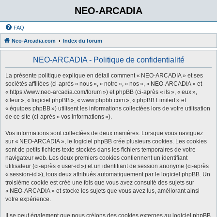
NEO-ARCADIA
FAQ
Neo-Arcadia.com
Index du forum
NEO-ARCADIA - Politique de confidentialité
La présente politique explique en détail comment « NEO-ARCADIA » et ses
sociétés affiliées (ci-après « nous », « notre », « nos », « NEO-ARCADIA » et
« https://www.neo-arcadia.com/forum ») et phpBB (ci-après « ils », « eux »,
« leur », « logiciel phpBB », « www.phpbb.com », « phpBB Limited » et
« équipes phpBB ») utilisent les informations collectées lors de votre utilisation
de ce site (ci-après « vos informations »).
Vos informations sont collectées de deux manières. Lorsque vous naviguez
sur « NEO-ARCADIA », le logiciel phpBB crée plusieurs cookies. Les cookies
sont de petits fichiers texte stockés dans les fichiers temporaires de votre
navigateur web. Les deux premiers cookies contiennent un identifiant
utilisateur (ci-après « user-id ») et un identifiant de session anonyme (ci-après
« session-id »), tous deux attribués automatiquement par le logiciel phpBB. Un
troisième cookie est créé une fois que vous avez consulté des sujets sur
« NEO-ARCADIA » et stocke les sujets que vous avez lus, améliorant ainsi
votre expérience.
Il se peut également que nous créions des cookies externes au logiciel phpBB