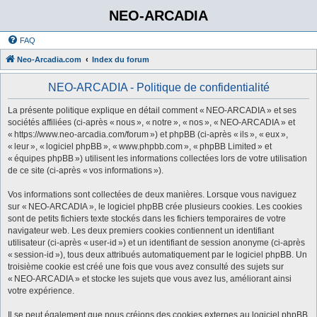
NEO-ARCADIA
FAQ
Neo-Arcadia.com
Index du forum
NEO-ARCADIA - Politique de confidentialité
La présente politique explique en détail comment « NEO-ARCADIA » et ses
sociétés affiliées (ci-après « nous », « notre », « nos », « NEO-ARCADIA » et
« https://www.neo-arcadia.com/forum ») et phpBB (ci-après « ils », « eux »,
« leur », « logiciel phpBB », « www.phpbb.com », « phpBB Limited » et
« équipes phpBB ») utilisent les informations collectées lors de votre utilisation
de ce site (ci-après « vos informations »).
Vos informations sont collectées de deux manières. Lorsque vous naviguez
sur « NEO-ARCADIA », le logiciel phpBB crée plusieurs cookies. Les cookies
sont de petits fichiers texte stockés dans les fichiers temporaires de votre
navigateur web. Les deux premiers cookies contiennent un identifiant
utilisateur (ci-après « user-id ») et un identifiant de session anonyme (ci-après
« session-id »), tous deux attribués automatiquement par le logiciel phpBB. Un
troisième cookie est créé une fois que vous avez consulté des sujets sur
« NEO-ARCADIA » et stocke les sujets que vous avez lus, améliorant ainsi
votre expérience.
Il se peut également que nous créions des cookies externes au logiciel phpBB