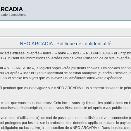
ARCADIA
arcade francophone
NEO-ARCADIA - Politique de confidentialité
tés affiliées (ci-après « nous », « notre », « nos », « NEO-ARCADIA » et « https://w
utilisent les informations collectées lors de votre utilisation de ce site (ci-après 
 « NEO-ARCADIA », le logiciel phpBB crée plusieurs cookies. Les cookies sont de pe
eur (ci-après « user-id ») et un identifiant de session anonyme (ci-après « session-
 » et stocke les sujets que vous avez lus, améliorant ainsi votre expérience.
B pendant que vous naviguez sur « NEO-ARCADIA ». Ils n’entrent pas dans le périmè
elles que vous nous fournissez. Cela inclut, sans s’y limiter : les publications en t
oumises après inscription, lorsque vous êtes connecté (ci-après « vos publications
tre nom d’utilisateur »), un mot de passe personnel utilisé pour vous connecter (c
 protégées par les lois sur la protection des données applicables dans le pays qui
 obligatoire ou facultative, à la discrétion de « NEO-ARCADIA ». Dans tous les cas