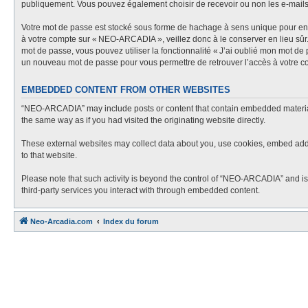
publiquement. Vous pouvez également choisir de recevoir ou non les e-mail
Votre mot de passe est stocké sous forme de hachage à sens unique pour en g
à votre compte sur « NEO-ARCADIA », veillez donc à le conserver en lieu sû
mot de passe, vous pouvez utiliser la fonctionnalité « J’ai oublié mon mot de
un nouveau mot de passe pour vous permettre de retrouver l’accès à votre c
EMBEDDED CONTENT FROM OTHER WEBSITES
“NEO-ARCADIA” may include posts or content that contain embedded material f
the same way as if you had visited the originating website directly.
These external websites may collect data about you, use cookies, embed additi
to that website.
Please note that such activity is beyond the control of “NEO-ARCADIA” and is
third-party services you interact with through embedded content.
Neo-Arcadia.com
Index du forum