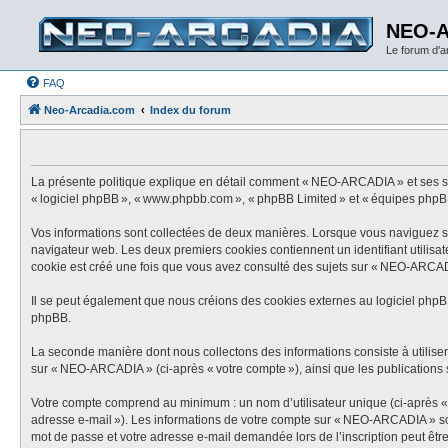
NEO-
Le forum d'
FAQ
Neo-Arcadia.com
Index du forum
La présente politique explique en détail comment « NEO-ARCADIA » et ses socié
« logiciel phpBB », « www.phpbb.com », « phpBB Limited » et « équipes phpBB ») 
Vos informations sont collectées de deux manières. Lorsque vous naviguez sur
navigateur web. Les deux premiers cookies contiennent un identifiant utilisat
cookie est créé une fois que vous avez consulté des sujets sur « NEO-ARCADIA
Il se peut également que nous créions des cookies externes au logiciel phpB
phpBB.
La seconde manière dont nous collectons des informations consiste à utiliser c
sur « NEO-ARCADIA » (ci-après « votre compte »), ainsi que les publications s
Votre compte comprend au minimum : un nom d’utilisateur unique (ci-après « vo
adresse e-mail »). Les informations de votre compte sur « NEO-ARCADIA » sont
mot de passe et votre adresse e-mail demandée lors de l’inscription peut être