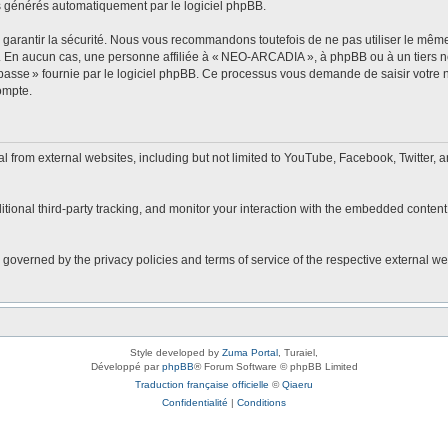
s générés automatiquement par le logiciel phpBB.
arantir la sécurité. Nous vous recommandons toutefois de ne pas utiliser le même 
r. En aucun cas, une personne affiliée à « NEO-ARCADIA », à phpBB ou à un tiers 
 passe » fournie par le logiciel phpBB. Ce processus vous demande de saisir votre no
ompte.
rom external websites, including but not limited to YouTube, Facebook, Twitter, a
onal third-party tracking, and monitor your interaction with the embedded content,
 governed by the privacy policies and terms of service of the respective external w
Style developed by
Zuma Portal
, Turaiel,
Développé par
phpBB
® Forum Software © phpBB Limited
Traduction française officielle
©
Qiaeru
Confidentialité
|
Conditions