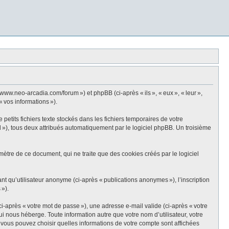
ww.neo-arcadia.com/forum ») et phpBB (ci-après « ils », « eux », « leur »,
« vos informations »).
tits fichiers texte stockés dans les fichiers temporaires de votre
id »), tous deux attribués automatiquement par le logiciel phpBB. Un troisième
tre de ce document, qui ne traite que des cookies créés par le logiciel
ant qu’utilisateur anonyme (ci-après « publications anonymes »), l’inscription
 »).
i-après « votre mot de passe »), une adresse e-mail valide (ci-après « votre
 nous héberge. Toute information autre que votre nom d’utilisateur, votre
, vous pouvez choisir quelles informations de votre compte sont affichées