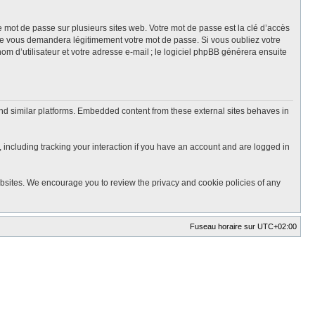
mot de passe sur plusieurs sites web. Votre mot de passe est la clé d’accès
ne vous demandera légitimement votre mot de passe. Si vous oubliez votre
m d’utilisateur et votre adresse e-mail ; le logiciel phpBB générera ensuite
nd similar platforms. Embedded content from these external sites behaves in
 including tracking your interaction if you have an account and are logged in
ebsites. We encourage you to review the privacy and cookie policies of any
Fuseau horaire sur
UTC+02:00